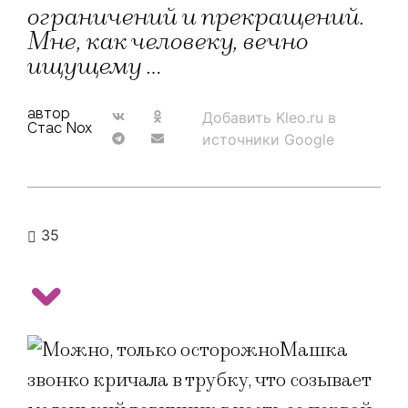
ограничений и прекращений.
Мне, как человеку, вечно
ищущему …
автор
Добавить Kleo.ru в
Стас Nox
источники Google
35
Машка
звонко кричала в трубку, что созывает