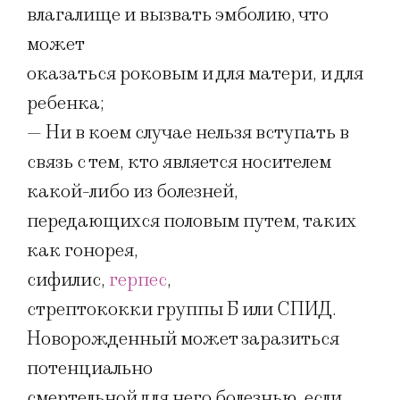
влагалище и вызвать эмболию, что
может
оказаться роковым и для матери, и для
ребенка;
— Ни в коем случае нельзя вступать в
связь с тем, кто является носителем
какой-либо из болезней,
передающихся половым путем, таких
как гонорея,
сифилис,
герпес
,
стрептококки группы Б или СПИД.
Новорожденный может заразиться
потенциально
смертельной для него болезнью, если