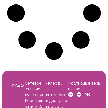
Сетевое
«Клео.ру»
Подписывайтесь
издание
—
на нас
«Клео.ру»
интересно
Реестровая
и доступно
запись ЭЛ
про моду,