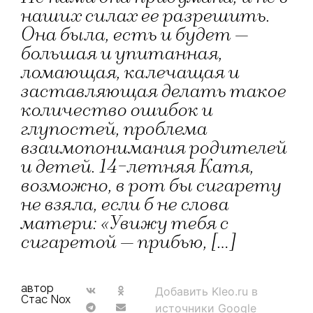
наших силах ее разрешить.
Она была, есть и будет —
большая и упитанная,
ломающая, калечащая и
заставляющая делать такое
количество ошибок и
глупостей, проблема
взаимопонимания родителей
и детей. 14-летняя Катя,
возможно, в рот бы сигарету
не взяла, если б не слова
матери: «Увижу тебя с
сигаретой — прибью, […]
автор
Добавить Kleo.ru в
Стас Nox
источники Google