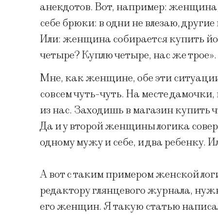
анекдотов. Вот, например: женщина,
себе брюки: в одни не влезаю, другие
Или: женщина собирается купить йо
четыре? Куплю четыре, нас же трое».
Мне, как женщине, обе эти ситуаци
совсем чуть-чуть. На месте дамочки
из нас. Заходишь в магазин купить ч
Да и у второй женщины логика совер
одному мужу и себе, и два ребенку. Ил
А вот с таким примером женской лог
редактору глянцевого журнала, нуж
его женщин. Я такую статью написал