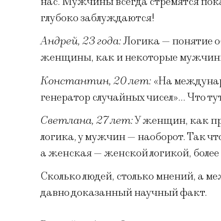
нас. Мужчины всегда стремятся пока
глубоко заблуждаются!
Андрей, 23 года:
Логика — понятие о
женщины, как и некоторые мужчины,
Константин, 20 лет:
«На междунар
генератор случайных чисел»… Что ту
Светлана, 27 лет:
У женщин, как пр
логика, у мужчин — наоборот. Так ч
а женская — женской логикой, более
Сколько людей, столько мнений, а м
давно доказанный научный факт.