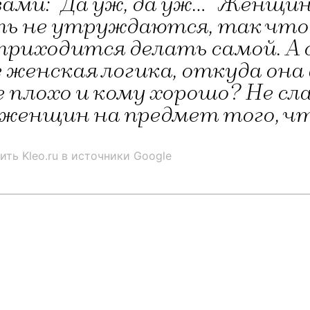
ами: "Да уж, да уж…" Женщин
ять не утруждаются, так что
риходится делать самой. А с
 женская логика, откуда она 
 плохо и кому хорошо? Не сла
женщин на предмет того, ч
ить Kleo.ru в источники Google