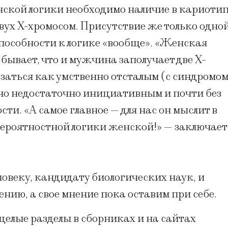
нской логики необходимо наличие в кариоти
вух Х-хромосом. Присутствие же только одно
пособности к логике «вообще». «Женская
бывает, что и мужчина заполучает две Х-
заться как умственно отсталым (с синдромо
 но недостаточно инициативным и почти без
ти. «А самое главное — для нас он мыслит в
ероятностной логики женской!» — заключает
ловеку, кандидату биологических наук, и
нию, а свое мнение пока оставим при себе.
елые разделы в сборниках и на сайтах