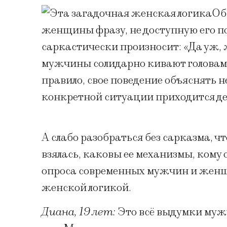
Об
женщины фразу, не доступную его 
саркастически произносит: «Да уж,
мужчины солидарно кивают головам
правило, свое поведение объяснять 
конкретной ситуации приходится де
А слабо разобраться без сарказма, ч
взялась, каковы ее механизмы, кому о
опроса современных мужчин и женщи
женской логикой.
Диана, 19 лет:
Это всё выдумки муж