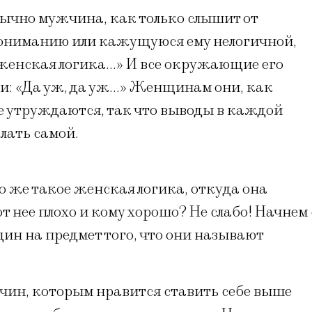
ычно мужчина, как только слышит от
пониманию или кажущуюся ему нелогичной,
 женская логика…» И все окружающие его
и: «Да уж, да уж…» Женщинам они, как
не утруждаются, так что выводы в каждой
лать самой.
то же такое женская логика, откуда она
т нее плохо и кому хорошо? Не слабо! Начнем 
н на предмет того, что они называют
чин, которым нравится ставить себе выше