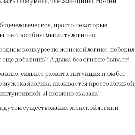
зать себе умнее, чем женщины. Но они
бщечеловеческое, просто некоторые
 не способны мыслить логично.
одном конкурсе по женской логике, победил
т еще добавишь? А дыма без огня не бывает!
авило, сильнее развита интуиция и слабее
то мужская логика называется просто логикой
 интуитивной. Я понятно сказала?
ежду тем существование женской логики —