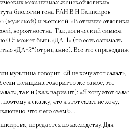
етических механизмах женской логики»
тута биологии гена РАН В.Н.Башкиров
» (мужской) и женской: «В отличие от логик
воей, вероятностна. Так, логический символ
ю 0,5 может быть «ДА-1» (то есть означать
стью «ДА-2″(отрицание). Все это справедлив
сли мужчина говорит: «Я не хочу этот салат»,
. А если женщина говорит то же самое, это
алат», так и (как вариант): «Я хочу этот сала
 поэтому я скажу, что я этот салат не хочу,
сключено, что я его съем!»…
кирова, передается по наследству. Для