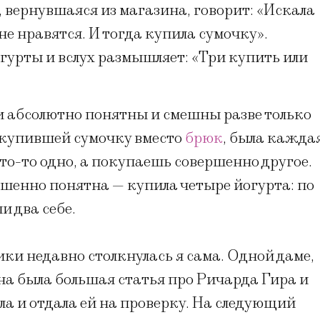
 вернувшаяся из магазина, говорит: «Искала
 не нравятся. И тогда купила сумочку».
гурты и вслух размышляет: «Три купить или
и абсолютно понятны и смешны разве только
, купившей сумочку вместо
брюк
, была кажда
то-то одно, а покупаешь совершенно другое.
шенно понятна — купила четыре йогурта: по
и два себе.
ики недавно столкнулась я сама. Одной даме,
на была большая статья про Ричарда Гира и
а и отдала ей на проверку. На следующий