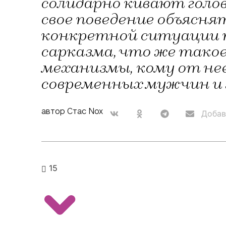
солидарно кивают голов
свое поведение объясн
конкретной ситуации п
сарказма, что же такое
механизмы, кому от нее
современных мужчин и 
автор Стас Nox
Добав
15