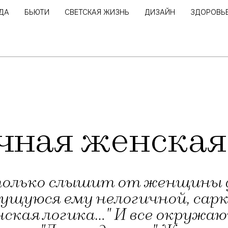
ДА
БЬЮТИ
СВЕТСКАЯ ЖИЗНЬ
ДИЗАЙН
ЗДОРОВЬ
чная женская
только слышит от женщины ф
ущуюся ему нелогичной, сар
енская логика…" И все окруж