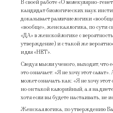
В своей работе «О молекулярно-ген
кандидат биологических наук инсти
доказывает различие логики «вообще
«вообще», женская логика, по сути с
«ДА» в женской логике с вероятность
утверждение) и с такой же вероятно
и для «НЕТ».
Следуя мысли ученого, выходит, что е
это означает: «Я не хочу этот салат»
может означать как: «Я не хочу этот с
но он такой калорийный, а я на диете,
хотя если вы будете настаивать, не и
Женская логика, по утверждению Баш