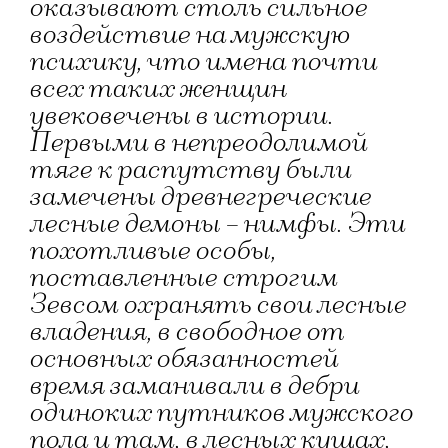
оказывают столь сильное
воздействие на мужскую
психику, что имена почти
всех таких женщин
увековечены в истории.
Первыми в непреодолимой
тяге к распутству были
замечены древнегреческие
лесные демоны – нимфы. Эти
похотливые особы,
поставленные строгим
Зевсом охранять свои лесные
владения, в свободное от
основных обязанностей
время заманивали в дебри
одиноких путников мужского
пола и там, в лесных кущах,