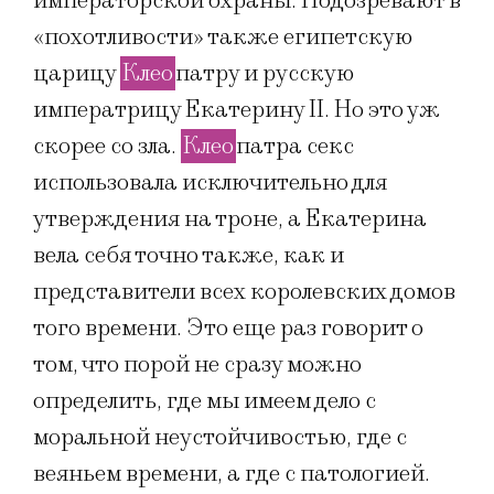
императорской охраны. Подозревают в
«похотливости» также египетскую
царицу
Клео
патру и русскую
императрицу Екатерину II. Но это уж
скорее со зла.
Клео
патра секс
использовала исключительно для
утверждения на троне, а Екатерина
вела себя точно также, как и
представители всех королевских домов
того времени. Это еще раз говорит о
том, что порой не сразу можно
определить, где мы имеем дело с
моральной неустойчивостью, где с
веяньем времени, а где с патологией.