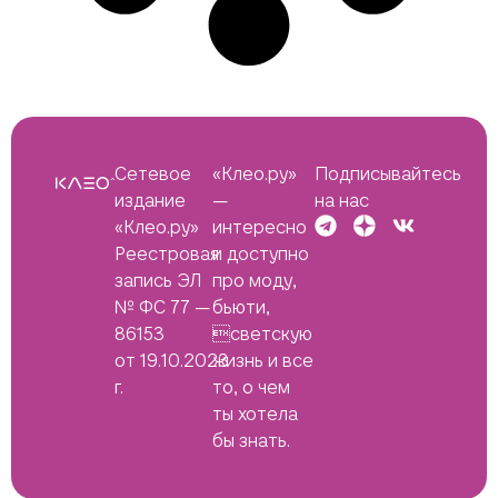
Сетевое
«Клео.ру»
Подписывайтесь
издание
—
на нас
«Клео.ру»
интересно
Реестровая
и доступно
запись ЭЛ
про моду,
№ ФС 77 —
бьюти,
86153
светскую
от 19.10.2023
жизнь и все
г.
то, о чем
ты хотела
бы знать.