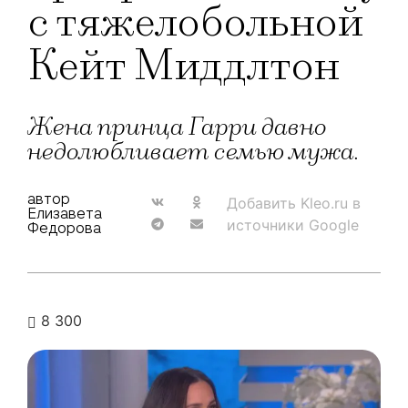
с тяжелобольной
Кейт Миддлтон
Жена принца Гарри давно
недолюбливает семью мужа.
автор
Добавить Kleo.ru в
Елизавета
источники Google
Федорова
8 300