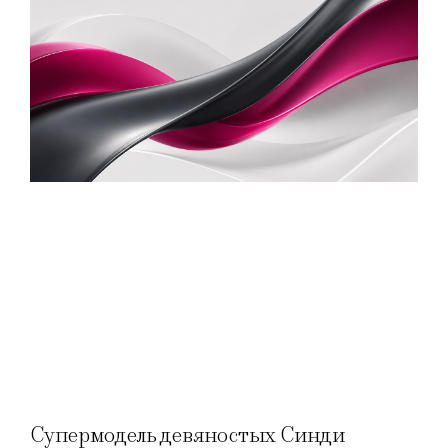
Супермодель девяностых Синди