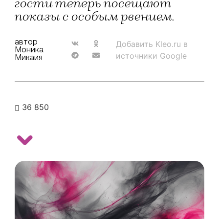
гости теперь посещают
показы с особым рвением.
автор
Добавить Kleo.ru в
Моника
источники Google
Микаия
36 850