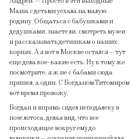
Андрей. — Просто в эти выходные
Маша с детьми уехала на малую
родину. Общаться с бабушками и
дедушками, знаете ли, смотреть музеи
и рассказывать детишкам о наших
корнях. А я вот в Москве остался — тут
еще дела кое-какие есть. Ну к тому же
посмотрите, я ж не с бабами сюда
пришел, а один. С Богданом Титомиром
вот время провожу.
Богдан и впрямь сидел неподалеку в
позе лотоса, делая вид, что все
происходящее вокруг ему до
лампочки — сохранял привычный для