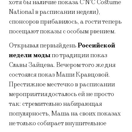
хотя бы наличие показа C'N'C Costume
National в расписании недели),
спонсоров прибавилось, а гости теперь
посещают показы с особым рвением.
Открывал первый день
Российской
недели моды
по традиции показ
Славы Зайцева. Вечером того же дня
состоялся показ Маши Кравцовой.
Престижное местечко в расписании
мероприятия досталось ей не просто
так: стремительно набирающая
популярность, Маша на своих показах
не только собирает внушительное