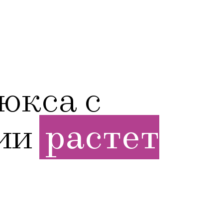
юкса с
сии
растет