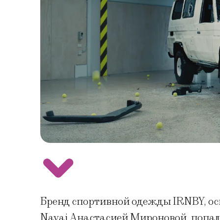
Бренд спортивной одежды IRNBY, ос
Navai Анастасией Мироновой, попал