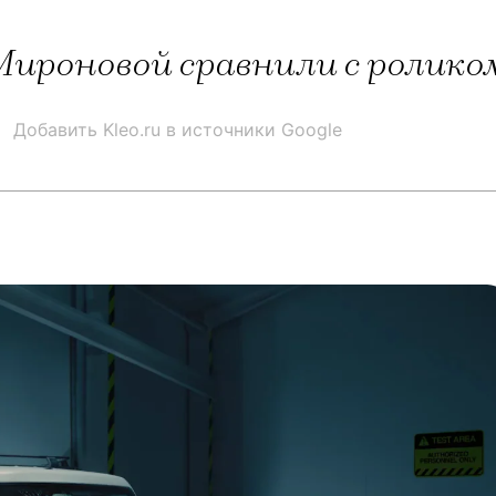
роновой сравнили с роликом
Добавить Kleo.ru в источники Google