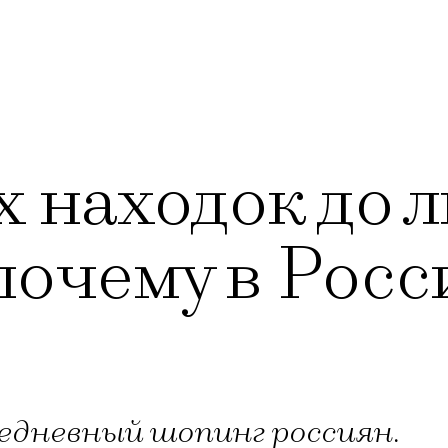
 находок до л
почему в Рос
седневный шопинг россиян.