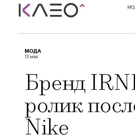
МО
МОДА
13 мая
Бренд IRN
ролик посл
Nike