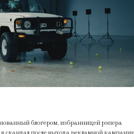
нованный блогером, избранницей рэпера
 в скандал после выхода рекламной кампани