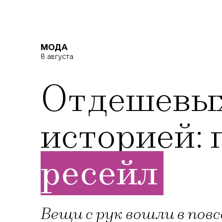
МОДА
8 августа
От дешевых
историей: 
ресейл
Вещи с рук вошли в пов