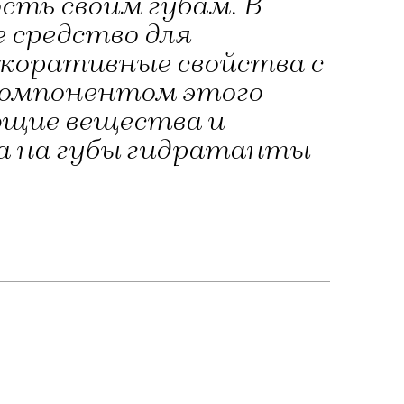
сть своим губам. В
е средство для
екоративные свойства с
 компонентом этого
ющие вещества и
ска на губы гидратанты