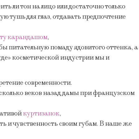
осить ли тон на лицо или достаточно только
ую тушь для глаз, отдавать предпочтение
рту карандашом
,
убы питательную помаду ядовитого оттенка, а
чуде» косметической индустрии мы и
ретение современности.
есколько веков назад дамы при французском
огативой
куртизанок
,
ь и чувственность своим губам. В наше же