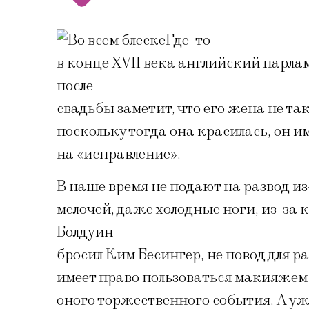
Где-то
в конце XVII века английский парла
после
свадьбы заметит, что его жена не та
поскольку тогда она красилась, он и
на «исправление».
В наше время не подают на развод из
мелочей, даже холодные ноги, из-за
Болдуин
бросил Ким Бесингер, не повод для р
имеет право пользоваться макияжем и
оного торжественного события. А уж