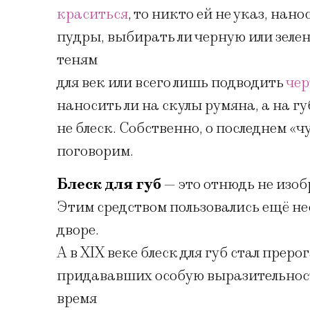
краситься
, то никто ей не указ, нан
пудры, выбирать ли черную или зелен
теням
для век или всего лишь подводить
че
наносить ли на скулы румяна, а на г
не блеск. Собственно, о последнем «
поговорим.
Блеск для губ
— это отнюдь не изоб
Этим средством пользовались ещё н
дворе.
А в XIX веке блеск для губ стал прер
придававших особую выразительност
время