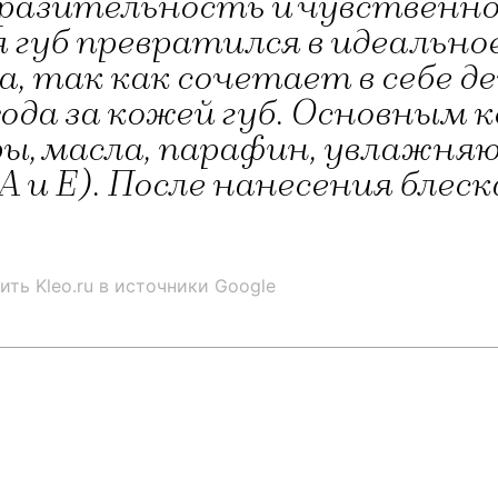
разительность и чувственно
я губ превратился в идеально
, так как сочетает в себе д
ода за кожей губ. Основным
ы, масла, парафин, увлажня
А и Е). После нанесения бле
ить Kleo.ru в источники Google