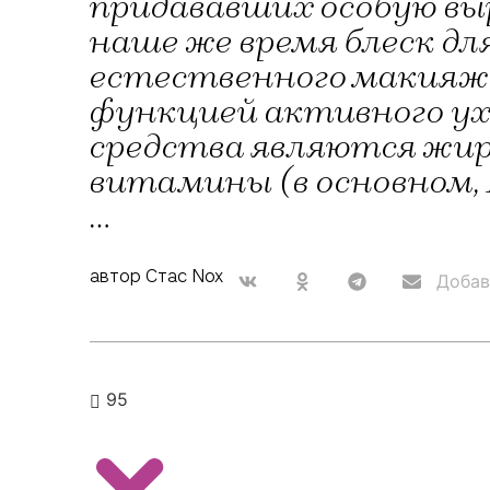
придававших особую вы
наше же время блеск дл
естественного макияжа
функцией активного ух
средства являются жир
витамины (в основном, 
…
автор Стас Nox
Добав
95