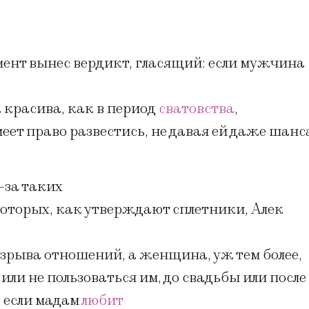
мент вынес вердикт, гласящий: если мужчина
к красива, как в период
сватовства
,
меет право развестись, не давая ей даже шанс
-за таких
 которых, как утверждают сплетники, Алек
азрыва отношений, а женщина, уж тем более,
ли не пользоваться им, до свадьбы или после
 если мадам
любит