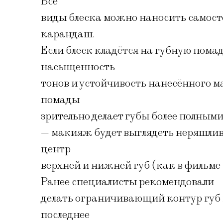
Все
виды блеска можно наносить самост
карандаш.
Если блеск кладётся на губную пома
насыщенность
тонов и устойчивость нанесённого м
помады
зрительно делает губы более полным
— макияж будет выглядеть неряшливо
центр
верхней и нижней губ (как в фильме
Ранее специалисты рекомендовали
делать ограничивающий контур губ и
последнее