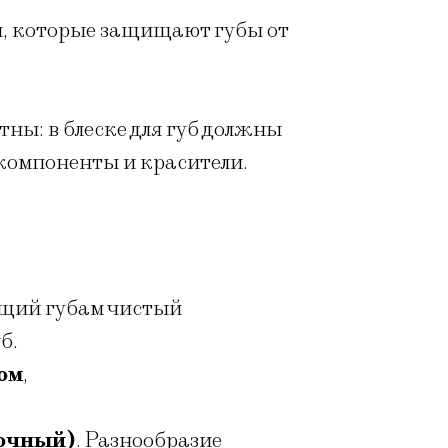
ы, которые защищают губы от
ны: в блеске для губ должны
 компоненты и красители.
щий губам чистый
б.
ом
,
ночный)
. Разнообразие