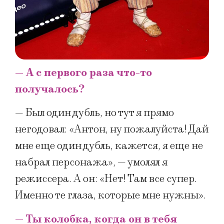
— А с первого раза что-то
получалось?
— Был один дубль, но тут я прямо
негодовал: «Антон, ну пожалуйста! Дай
мне еще один дубль, кажется, я еще не
набрал персонажа», — умолял я
режиссера. А он: «Нет! Там все супер.
Именно те глаза, которые мне нужны».
— Ты колобка, когда он в тебя