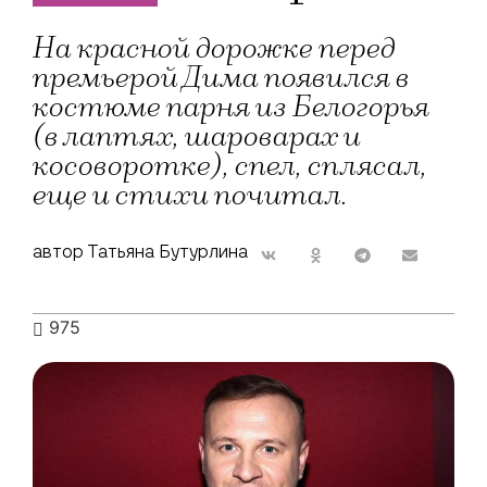
На красной дорожке перед
премьерой Дима появился в
костюме парня из Белогорья
(в лаптях, шароварах и
косоворотке), спел, сплясал,
еще и стихи почитал.
автор Татьяна Бутурлина
975