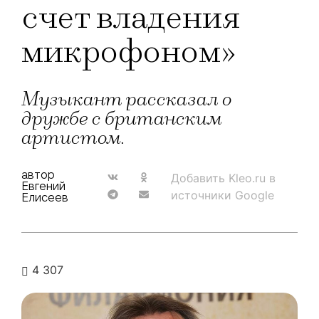
счет владения
микрофоном»
Музыкант рассказал о
дружбе с британским
артистом.
автор
Добавить Kleo.ru в
Евгений
источники Google
Елисеев
4 307