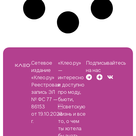
Сетевое
«Клео.ру»
Подписывайтесь
издание
—
на нас
«Клео.ру»
интересно
Реестровая
и доступно
запись ЭЛ
про моду,
№ ФС 77 —
бьюти,
86153
светскую
от 19.10.2023
жизнь и все
г.
то, о чем
ты хотела
бы знать.