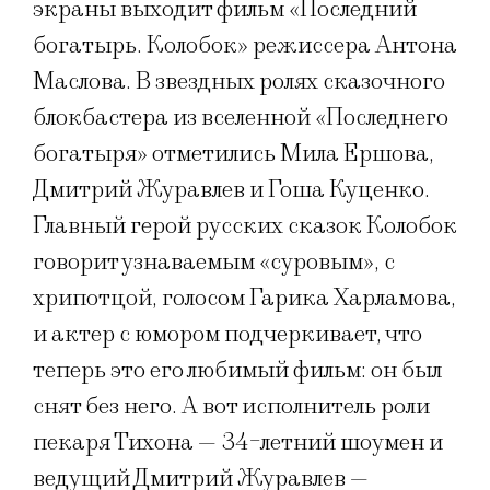
экраны выходит фильм «Последний
богатырь. Колобок» режиссера Антона
Маслова. В звездных ролях сказочного
блокбастера из вселенной «Последнего
богатыря» отметились Мила Ершова,
Дмитрий Журавлев и Гоша Куценко.
Главный герой русских сказок Колобок
говорит узнаваемым «суровым», с
хрипотцой, голосом Гарика Харламова,
и актер с юмором подчеркивает, что
теперь это его любимый фильм: он был
снят без него. А вот исполнитель роли
пекаря Тихона — 34-летний шоумен и
ведущий Дмитрий Журавлев —