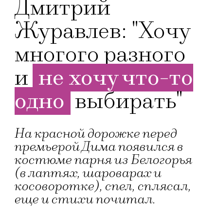
Дмитрий
Журавлев: "Хочу
многого разного
и
не хочу что-то
одно
выбирать"
На красной дорожке перед
премьерой Дима появился в
костюме парня из Белогорья
(в лаптях, шароварах и
косоворотке), спел, сплясал,
еще и стихи почитал.