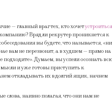
ычие — главный враг тех, кто хочет
уcтроитьс
компанию? Вряд ли рекрутер проникнется к
собеседования вы будете, что называется, «ни
учае вам не перезвонят, а в худшем — прямо на
е подходите». Думаем, вы успели осознать вс
и мысли и уже готовы приступить к
танем откладывать их в долгий ящик, начнем
 слова, наивно полагая, что они нам не