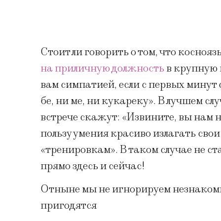
Стоит ли говорить о том, что коснояз
на приличную должность
в крупную 
вам симпатией, если с первых минут 
бе, ни ме, ни кукареку». В лучшем сл
встрече скажут: «Извините, вы нам н
пользу умения красиво излагать сво
«тренировкам». В таком случае не с
прямо здесь и сейчас!
Отныне мы не игнорируем незнакомые
пригодятся