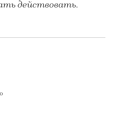
чать действовать.
о