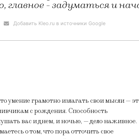
, главное - задуматься и на
Добавить Kleo.ru в источники Google
что умение грамотно излагать свои мысли — эт
тливчикам с рождения. Способность
ушать вас и днем, и ночью, — дело наживное.
аетесь о том, что пора отточить свое