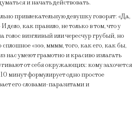
думаться и начать действовать.
льно привлекательную девушку говорят: «Да,
 дело, как правило, не только в том, что у
 голос визгливый или чересчур грубый, но
о сплошное «эээ, мммм, того, как его, как бы,
 из нас умеют грамотно и красиво излагать
угивают от себя окружающих: кому захочется
 10 минут формулирует одно простое
вает его словами-паразитами и