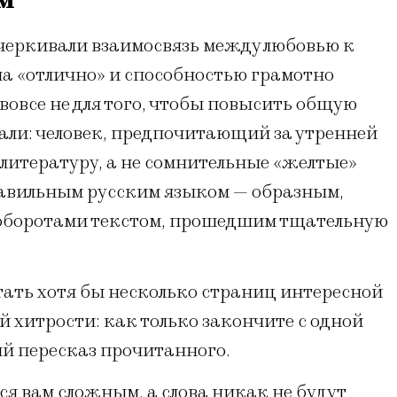
черкивали взаимосвязь между любовью к
на «отлично» и способностью грамотно
 вовсе не для того, чтобы повысить общую
али: человек, предпочитающий за утренней
литературу, а не сомнительные «желтые»
правильным русским языком — образным,
оборотами текстом, прошедшим тщательную
тать хотя бы несколько страниц интересной
й хитрости: как только закончите с одной
ый пересказ прочитанного.
я вам сложным, а слова никак не будут