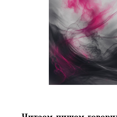
Читаем-пишем-говори