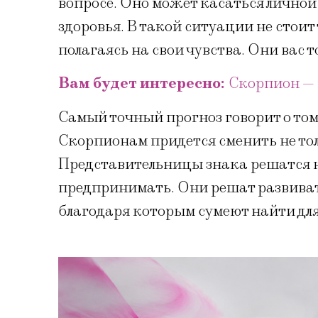
вопросе. Оно может касаться личной
здоровья. В такой ситуации не стои
полагаясь на свои чувства. Они вас т
Вам будет интересно:
Скорпион — 
Самый точный прогноз говорит о том
Скорпионам придется сменить не толь
Представительницы знака решатся н
предпринимать. Они решат развивать
благодаря которым сумеют найти дл