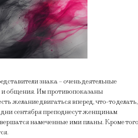
редставители знака – очень деятельные
ла и общения. Им противопоказаны
есть желание двигаться вперед, что-то делать,
 дни сентября преподнесут женщинам
свершатся намеченные ими планы. Кроме того
тся.