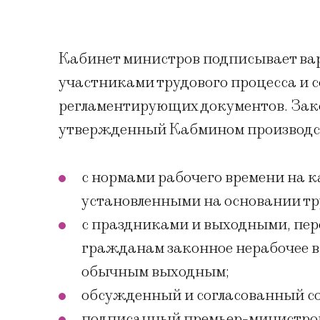
Кабинет министров подписывает вар
участниками трудового процесса и 
регламентирующих документов. Зако
утвержденный Кабмином производс
с нормами рабочего времени на 
установленными на основании тр
с праздниками и выходными, пе
гражданам законное нерабочее в
обычным выходным;
обсужденный и согласованный со
подписанный премьер-министром