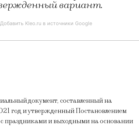
твержденный вариант.
Добавить Kleo.ru в источники Google
иальный документ, составленный на
021 год и утвержденный Постановлением
н с праздниками и выходными на основании