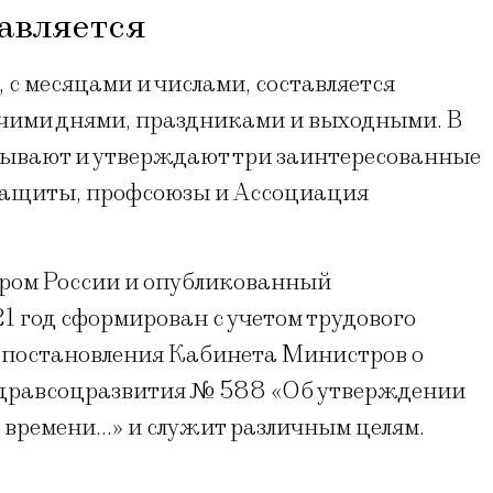
тавляется
с месяцами и числами, составляется
чими днями, праздниками и выходными. В
тывают и утверждают три заинтересованные
цзащиты, профсоюзы и Ассоциация
ром России и опубликованный
1 год сформирован с учетом трудового
 постановления Кабинета Министров о
дравсоцразвития № 588 «Об утверждении
 времени…» и служит различным целям.