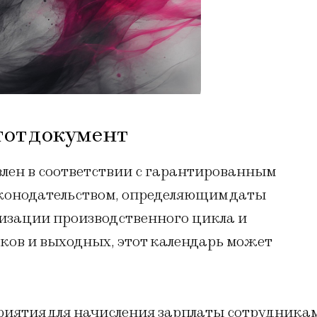
тот документ
лен в соответствии с гарантированным
конодательством, определяющим даты
мизации производственного цикла и
ов и выходных, этот календарь может
иятия для начисления зарплаты сотрудникам