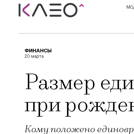
МО
ФИНАНСЫ
20 марта
Размер ед
при рожден
Кому положено единовр