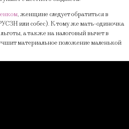
бенком
, женщине следует обратиться в
РУСЗН или собес). К тому же мать-одиночка
льготы, а также на налоговый вычет в
улучшит материальное положение маленькой