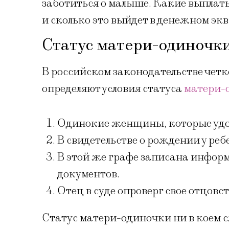
заботиться о малыше. Какие выпла
и сколько это выйдет в денежном эк
Статус матери-одиночк
В российском законодательстве четк
определяют условия статуса
матери-
Одинокие женщины, которые удоч
В свидетельстве о рождении у реб
В этой же графе записана информа
документов.
Отец в суде опроверг свое отцовст
Статус матери-одиночки ни в коем с