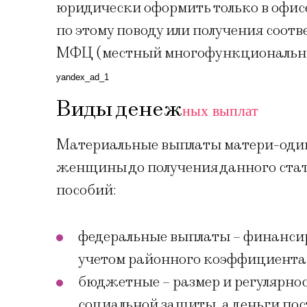
юридически оформить только в офис
по этому поводу или получения соот
МФЦ (местный многофункциональны
yandex_ad_1
Виды денеж
ных выплат
Материальные выплаты матери-одино
женщины до получения данного стат
пособий:
федеральные выплаты – финансир
учетом районного коэффициента 
бюджетные – размер и регулярно
социальной защиты, а деньги пос