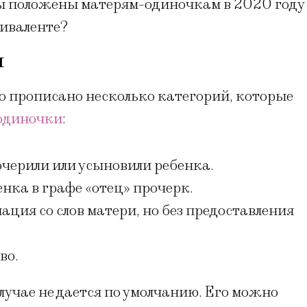
ты положены матерям-одиночкам в 2020 году
виваленте?
и
о прописано несколько категорий, которые
одиночки
:
ерили или усыновили ребенка.
енка в графе «отец» прочерк.
ция со слов матери, но без предоставления
во.
лучае не дается по умолчанию. Его можно