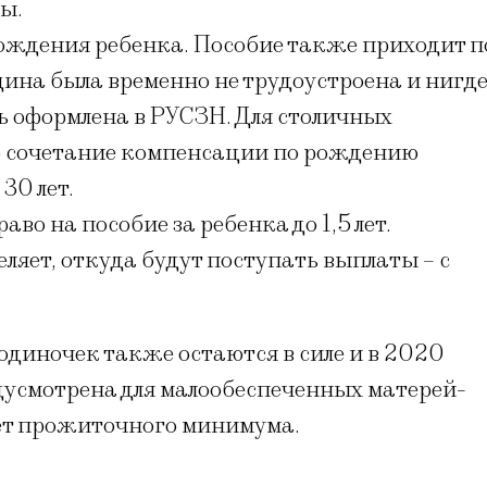
ы.
ождения ребенка. Пособие также приходит п
щина была временно не трудоустроена и нигд
ть оформлена в РУСЗН. Для столичных
о сочетание компенсации по рождению
30 лет.
о на пособие за ребенка до 1,5 лет.
ляет, откуда будут поступать выплаты – с
диночек также остаются в силе и в 2020
дусмотрена для малообеспеченных матерей-
ает прожиточного минимума.