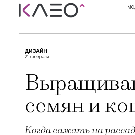
МО
ДИЗАЙН
21 февраля
Выращиван
семян и ко
Когда сажать на рассад