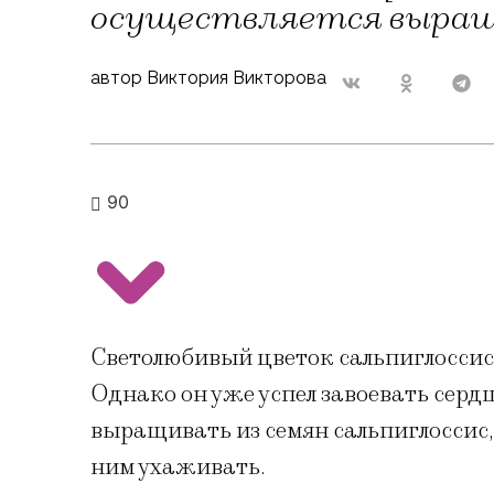
осуществляется выращи
автор Виктория Викторова
90
Светолюбивый цветок сальпиглоссис 
Однако он уже успел завоевать сердц
выращивать из семян сальпиглоссис,
ним ухаживать.