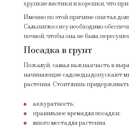
хрупкие листики и корешки, что прив
Именно по этой причине они так дол
Сальпиглоссису необходимо обеспечи
почвой, чтобы она не была пересуше
Посадка в грунт
Пожалуй, самая важная часть в выр
начинающие садоводы допускают мн
растения. Стоит лишь придерживать
аккуратность;
правильное время для посадки;
много места для растения.