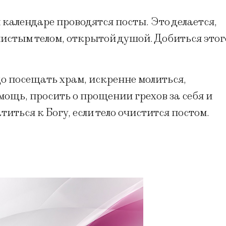
алендаре проводятся посты. Это делается,
чистым телом, открытой душой. Добиться этог
о посещать храм, искренне молиться,
мощь, просить о прощении грехов за себя и
титься к Богу, если тело очистится постом.