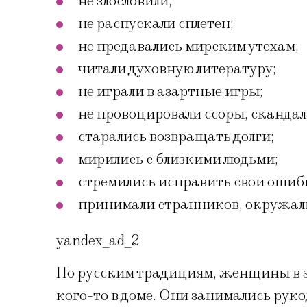
не злословили;
не распускали сплетен;
не предавались мирским утехам;
читали духовную литературу;
не играли в азартные игры;
не провоцировали ссоры, скандал
старались возвращать долги;
мирились с близкими людьми;
стремились исправить свои ошиб
принимали странников, окружали
yandex_ad_2
По русским традициям, женщины в эт
кого-то в доме. Они занимались рук