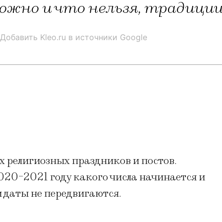
можно и что нельзя, традиции
Добавить Kleo.ru в источники Google
 религиозных праздников и постов.
020-2021 году какого числа начинается и
и даты не передвигаются.