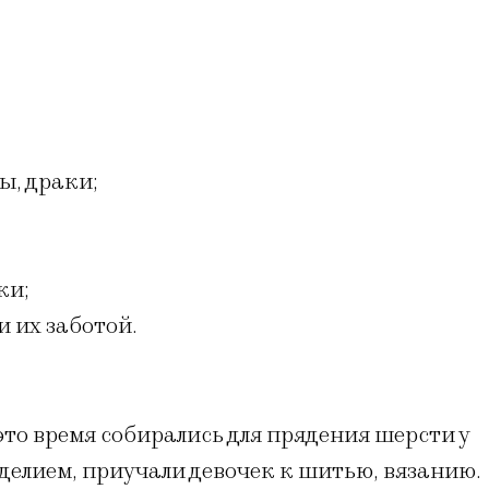
ы, драки;
ки;
 их заботой.
о время собирались для прядения шерсти у
оделием, приучали девочек к шитью, вязанию.