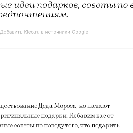
ые идеи подарков, советы по
предпочтениям.
Добавить Kleo.ru в источники Google
уществование Деда Мороза, но желают
оригинальные подарки. Избавим вас от
ные советы по поводу того, что подарить