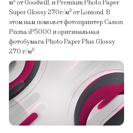
2
м
от Goodwill, и Premium Photo Paper
2
Super Glossy 270г/м
от Lomond. В
этом нам поможет фотопринтер Canon
Pixma iP5000 и оригинальная
фотобумага Photo Paper Plus Glossy
2
270 г/м
.