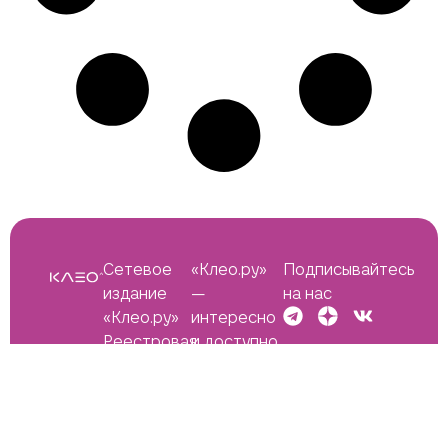
Сетевое
«Клео.ру»
Подписывайтесь
издание
—
на нас
«Клео.ру»
интересно
Реестровая
и доступно
запись ЭЛ
про моду,
№ ФС 77 —
бьюти,
86153
светскую
от 19.10.2023
жизнь и все