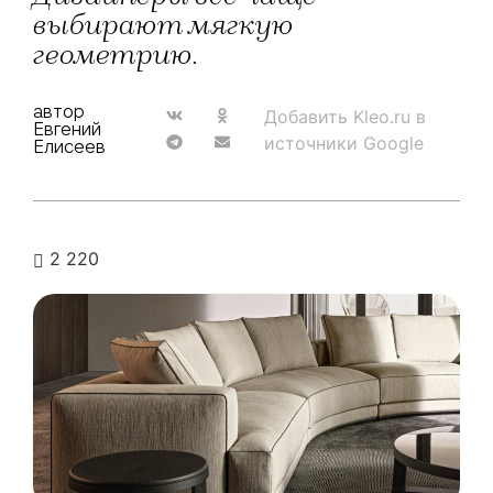
выбирают мягкую
геометрию.
автор
Добавить Kleo.ru в
Евгений
источники Google
Елисеев
2 220