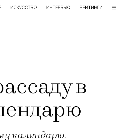
Е
ИСКУССТВО
ИНТЕРВЬЮ
РЕЙТИНГИ
рассаду в
алендарю
ому календарю.