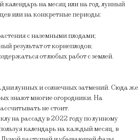
 календарь на месяц или на год, лунный
яцев или на конкретные периоды:
растения с наземными плодами;
ый результат от корнеплодов;
оздержаться от любых работ с землей.
а дни лунных и солнечных затмений. Сюда же
орых знают многие огородники. На
рассчитывать не стоит.
лу на рассаду в 2022 году по лунному
пользуя календарь на каждый месяц, в
 Луной растущей и убывающей фазы,