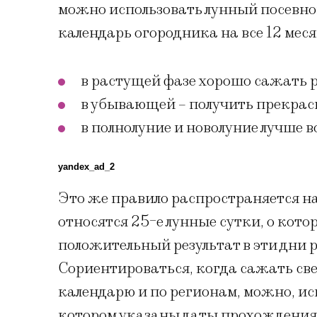
можно использовать лунный посевной
календарь огородника на все 12 мес
в растущей фазе хорошо сажать 
в убывающей – получить прекрасн
в полнолуние и новолуние лучше в
yandex_ad_2
Это же правило распространяется н
относятся 25-е лунные сутки, о кот
положительный результат в эти дни 
Сориентироваться, когда сажать свек
календарю и по регионам, можно, ис
котором указаны даты прохождения