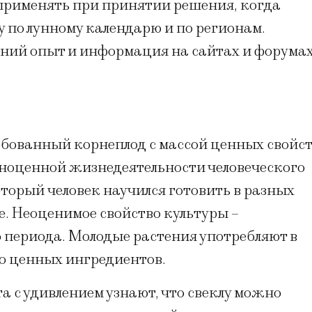
применять при принятии решения, когда
у по лунному календарю и по регионам.
тний опыт и информация на сайтах и форума
ебованный корнеплод с массой ценных свойс
лноценной жизнедеятельности человеческого
торый человек научился готовить в разных
е. Неоценимое свойство культуры –
 периода. Молодые растения употребляют в
ло ценных ингредиентов.
 с удивлением узнают, что свеклу можно