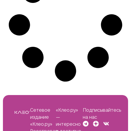
Сетевое
«Клео.ру»
Подписывайтесь
издание
—
на нас
«Клео.ру»
интересно