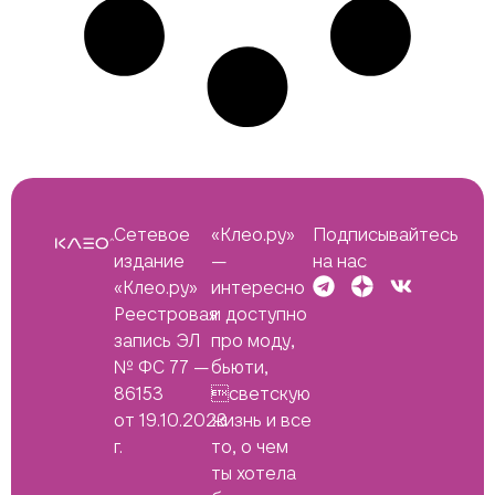
Сетевое
«Клео.ру»
Подписывайтесь
издание
—
на нас
«Клео.ру»
интересно
Реестровая
и доступно
запись ЭЛ
про моду,
№ ФС 77 —
бьюти,
86153
светскую
от 19.10.2023
жизнь и все
г.
то, о чем
ты хотела