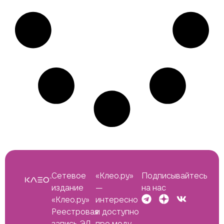
Сетевое
«Клео.ру»
Подписывайтесь
издание
—
на нас
«Клео.ру»
интересно
Реестровая
и доступно
запись ЭЛ
про моду,