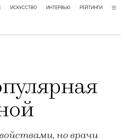
Е
ИСКУССТВО
ИНТЕРВЬЮ
РЕЙТИНГИ
опулярная
ной
войствами, но врачи