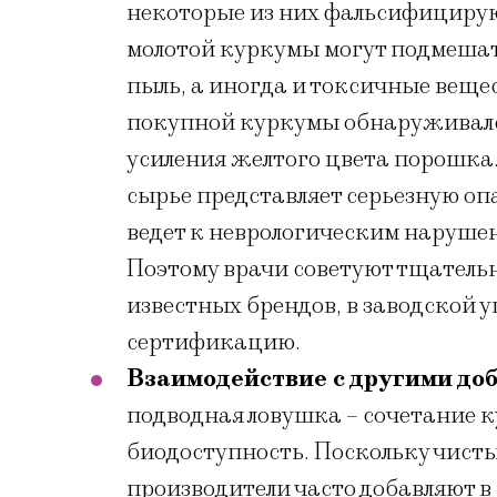
некоторые из них фальсифицирую
молотой куркумы могут подмешат
пыль, а иногда и токсичные веще
покупной куркумы обнаруживался
усиления желтого цвета порошка
сырье представляет серьезную оп
ведет к неврологическим наруше
Поэтому врачи советуют тщатель
известных брендов, в заводской 
сертификацию.
Взаимодействие с другими до
подводная ловушка – сочетание
биодоступность. Поскольку чисты
производители часто добавляют в