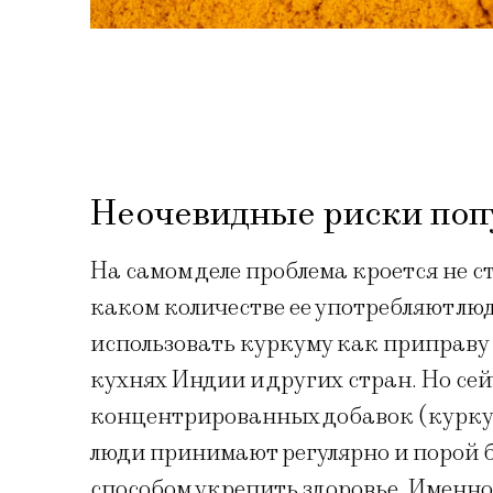
Неочевидные риски поп
На самом деле проблема кроется не ст
каком количестве ее употребляют лю
использовать куркуму как приправу –
кухнях Индии и других стран. Но сей
концентрированных добавок (куркуми
люди принимают регулярно и порой 
способом укрепить здоровье. Именно