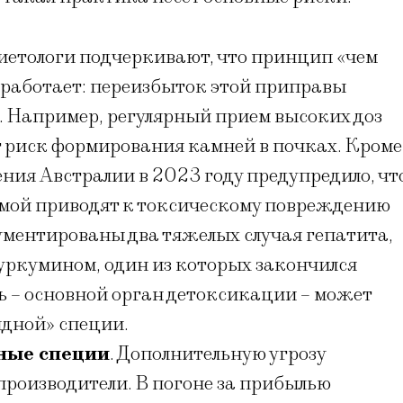
Диетологи подчеркивают, что принцип «чем
е работает: переизбыток этой приправы
. Например, регулярный прием высоких доз
 риск формирования камней в почках. Кроме
ния Австралии в 2023 году предупредило, чт
кумой приводят к токсическому повреждению
ументированы два тяжелых случая гепатита,
уркумином, один из которых закончился
нь – основной орган детоксикации – может
идной» специи.
ные специи
. Дополнительную угрозу
производители. В погоне за прибылью