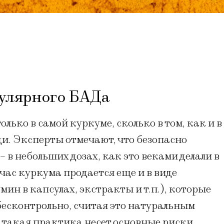
улярного БАДа
олько в самой куркуме, сколько в том, как и в
ди. Эксперты отмечают, что безопасно
 в небольших дозах, как это веками делали в
час куркума продается еще и в виде
н в капсулах, экстракты и т.п.), которые
бесконтрольно, считая это натуральным
 такая практика несет основные риски.