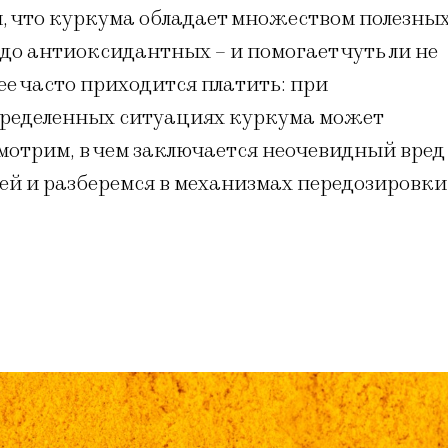
ся, что куркума обладает множеством полезны
до антиоксидантных – и помогает чуть ли не
шее часто приходится платить: при
пределенных ситуациях куркума может
мотрим, в чем заключается неочевидный вред
ей и разберемся в механизмах передозировки