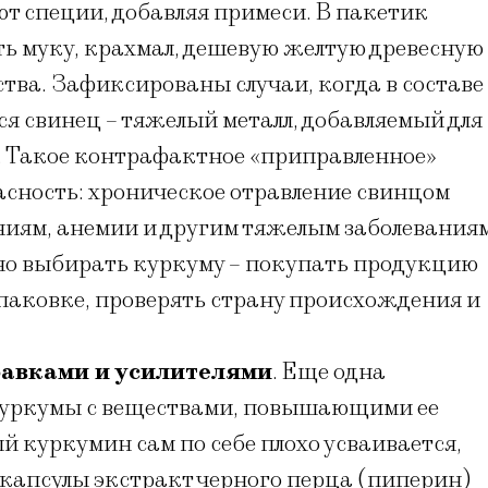
т специи, добавляя примеси. В пакетик
ь муку, крахмал, дешевую желтую древесную
ства. Зафиксированы случаи, когда в составе
 свинец – тяжелый металл, добавляемый для
. Такое контрафактное «приправленное»
асность: хроническое отравление свинцом
ниям, анемии и другим тяжелым заболеваниям
но выбирать куркуму – покупать продукцию
упаковке, проверять страну происхождения и
бавками и усилителями
. Еще одна
 куркумы с веществами, повышающими ее
й куркумин сам по себе плохо усваивается,
 капсулы экстракт черного перца (пиперин)