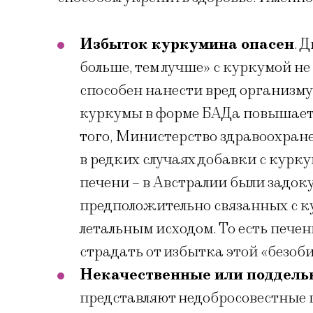
Избыток куркумина опасен
. 
больше, тем лучше» с куркумой н
способен нанести вред организму
куркумы в форме БАДа повышает
того, Министерство здравоохране
в редких случаях добавки с кур
печени – в Австралии были задок
предположительно связанных с к
летальным исходом. То есть пече
страдать от избытка этой «безоб
Некачественные или поддель
представляют недобросовестные 