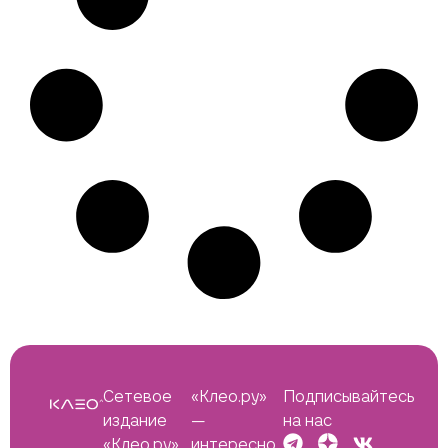
Сетевое
«Клео.ру»
Подписывайтесь
издание
—
на нас
«Клео.ру»
интересно