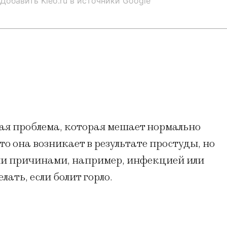
Добавить Kleo.ru в источники Google
ная проблема, которая мешает нормально
то она возникает в результате простуды, но
ми причинами, например, инфекцией или
лать, если болит горло.