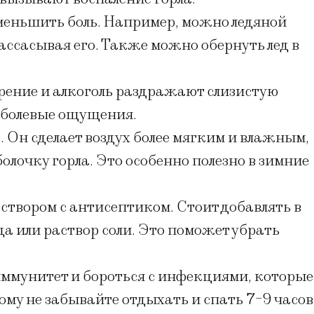
уменьшить боль. Например, можно ледяной
ассасывая его. Также можно обернуть лед в
урение и алкоголь раздражают слизистую
т болевые ощущения.
 Он сделает воздух более мягким и влажным,
лочку горла. Это особенно полезно в зимние
.
твором с антисептиком. Стоит добавлять в
да или раствор соли. Это поможет убрать
иммунитет и бороться с инфекциями, которые
тому не забывайте отдыхать и спать 7-9 часов