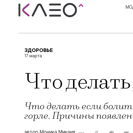
МО
ЗДОРОВЬЕ
17 марта
Что делать
Что делать если болит 
горле. Причины появлен
автор Моника Микаия