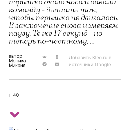
перышко около носа и давали
команду - дышать так,
чтобы перышко не двигалось.
В заключение снова измеряем
паузу. Те же 17 секунд - но
теперь по-честному, …
автор
Добавить Kleo.ru в
Моника
источники Google
Микаия
40