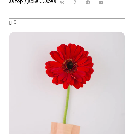
автор Дарья Сизова
5