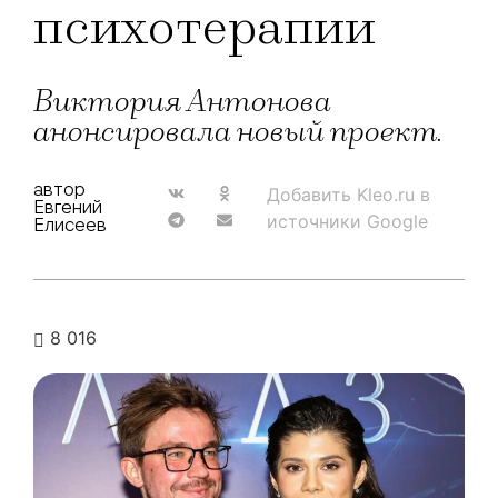
психотерапии
Виктория Антонова
анонсировала новый проект.
автор
Добавить Kleo.ru в
Евгений
источники Google
Елисеев
8 016