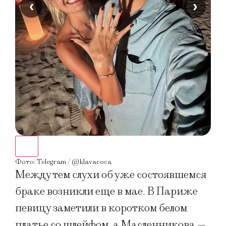
‹
›
Фото
Фото: Telegram / @klavacoca
Между тем слухи об уже состоявшемся
браке возникли еще в мае. В Париже
певицу заметили в коротком белом
платье со шлейфом, а Масленникова —