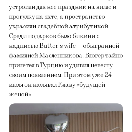
устроили для нее праздник на вилле и
прогулку на яхте, а пространство
украсили свадебной атрибутикой.
Среди подарков было бикини с
надписью Butter’s wife — обыгранной
фамилией Масленникова. Блогер тайно
прилетел в Турцию и удивил невесту
своим появлением. При этом уже 24
июля он называл Клаву «будущей
женой».