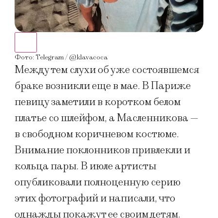
Фото
Фото: Telegram / @klavacoca
Между тем слухи об уже состоявшемся
браке возникли еще в мае. В Париже
певицу заметили в коротком белом
платье со шлейфом, а Масленникова —
в свободном коричневом костюме.
Внимание поклонников привлекли и
кольца пары. В июле артисты
опубликовали полноценную серию
этих фотографий и написали, что
однажды покажут ее своим детям.