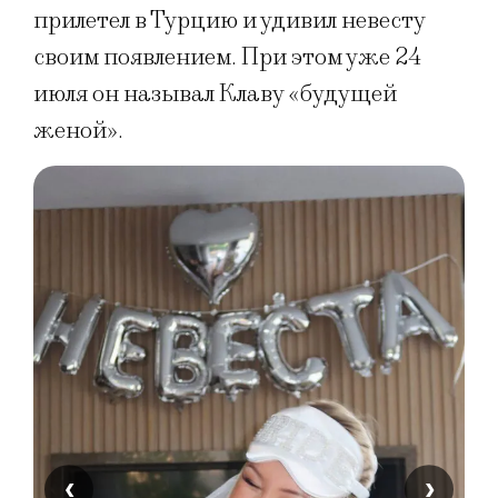
прилетел в Турцию и удивил невесту
своим появлением. При этом уже 24
июля он называл Клаву «будущей
женой».
‹
›