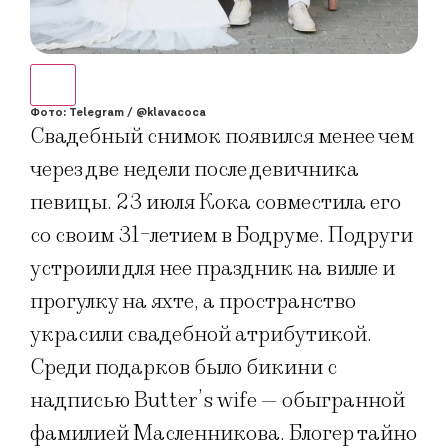
Фото: Telegram / @klavacoca
Свадебный снимок появился менее чем
через две недели после девичника
певицы. 23 июля Кока совместила его
со своим 31-летием в Бодруме. Подруги
устроили для нее праздник на вилле и
прогулку на яхте, а пространство
украсили свадебной атрибутикой.
Среди подарков было бикини с
надписью Butter’s wife — обыгранной
фамилией Масленникова. Блогер тайно