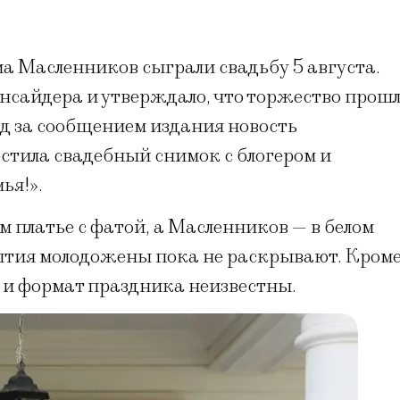
ма Масленников сыграли свадьбу 5 августа.
инсайдера и утверждало, что торжество прош
лед за сообщением издания новость
стила свадебный снимок с блогером и
ья!».
м платье с фатой, а Масленников — в белом
ытия молодожены пока не раскрывают. Кром
й и формат праздника неизвестны.