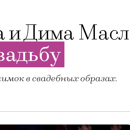
а и Дима Мас
вадьбу
имок в свадебных образах.