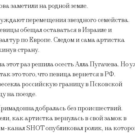
ова заметили на родной земле.
суждают перемещения звездного семейства.
евицы обещал оставаться в Израиле и
ал тур по Европе. Следом и сама артистка
кинув страну.
на этот раз решила осесть Алла Пугачева. Но 
ак это того, что певица вернется в РФ.
ересекла российскую границу в Псковской
цу на поезде.
 Примадонна добралась без происшествий.
ли, как артистка вернулась в свой замок в
ам-канал SHOT опубликовал ролик, на котор