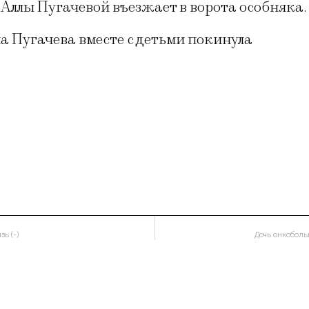
ь Аллы Пугачевой въезжает в ворота особняка.
лла Пугачева вместе с детьми покинула
ь (-)
Дочь онкоболь