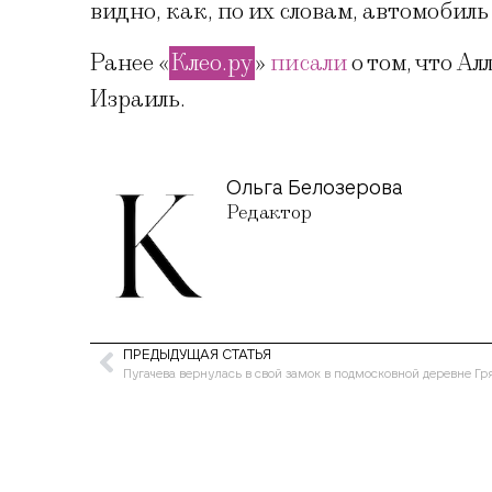
видно, как, по их словам, автомобил
Ранее «
Клео.ру
»
писали
о том, что А
Израиль.
Ольга Белозерова
Редактор
ПРЕДЫДУЩАЯ СТАТЬЯ
Пугачева вернулась в свой замок в подмосковной деревне Гряз