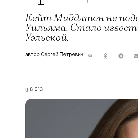
Кейт Миддлтон не пода
Уильяма. Стало известн
Уэльской.
автор Сергей Петревич
8 013