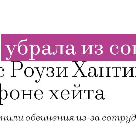
»
убрала из с
с Роузи Ханти
фоне хейта
нили обвинения из-за сотру