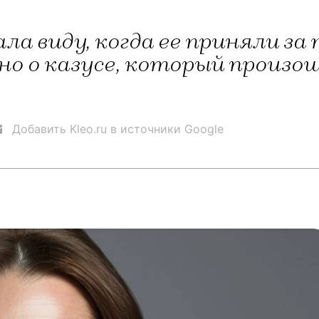
ла виду, когда ее приняли з
о о казусе, который произош
Добавить Kleo.ru в источники Google