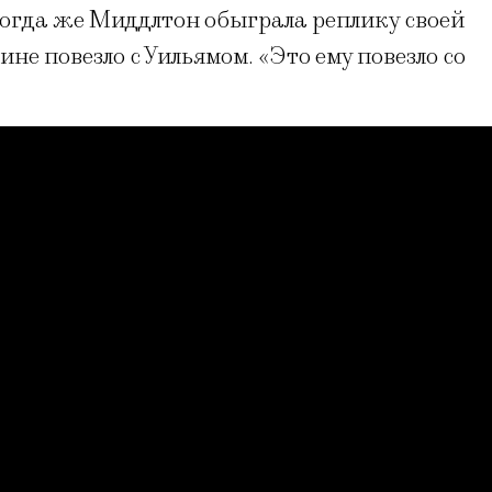
Тогда же Миддлтон обыграла реплику своей
ине повезло с Уильямом. «Это ему повезло со