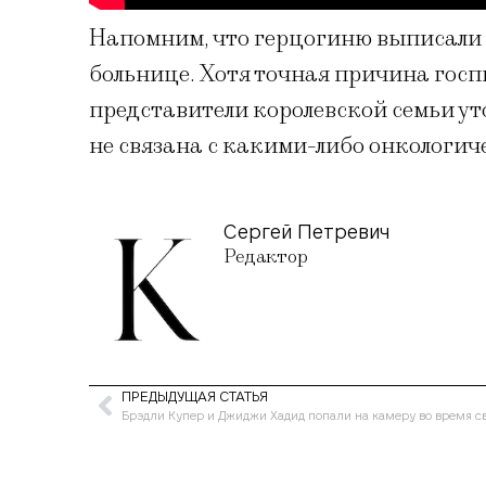
Напомним, что герцогиню выписали 
больнице. Хотя точная причина гос
представители королевской семьи ут
не связана с какими-либо онкологи
Сергей Петревич
Редактор
ПРЕДЫДУЩАЯ СТАТЬЯ
Брэдли Купер и Джиджи Хадид попали на камеру во время с