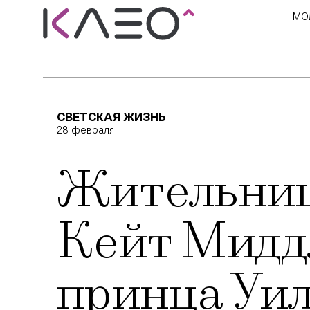
МО
СВЕТСКАЯ ЖИЗНЬ
28 февраля
Жительниц
Кейт Мидд
принца Уи