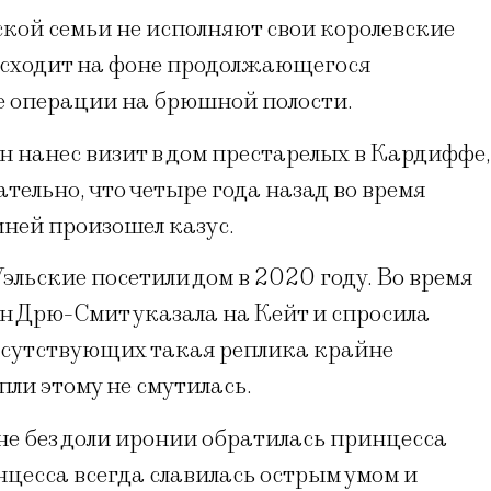
кой семьи не исполняют свои королевские
оисходит на фоне продолжающегося
е операции на брюшной полости.
 нанес визит в дом престарелых в Кардиффе,
тельно, что четыре года назад во время
ней произошел казус.
эльские посетили дом в 2020 году. Во время
 Дрю-Смит указала на Кейт и спросила
исутствующих такая реплика крайне
ли этому не смутилась.
 не без доли иронии обратилась принцесса
инцесса всегда славилась острым умом и