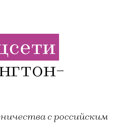
оцсети
нгтон-
дничества с российским