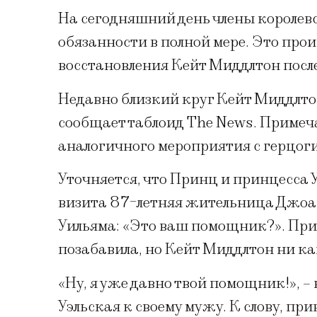
На сегодняшний день члены королевс
обязанности в полной мере. Это пр
восстановления Кейт Миддлтон посл
Недавно близкий круг Кейт Миддлтон
сообщает таблоид The News. Примеча
аналогичного мероприятия с герцоги
Уточняется, что Принц и принцесса У
визита 87-летняя жительница Джоан
Уильяма: «Это ваш помощник?». Пр
позабавила, но Кейт Миддлтон ни кап
«Ну, я уже давно твой помощник!», –
Уэльская к своему мужу. К слову, пр