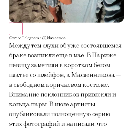
Фото
Фото: Telegram / @klavacoca
Между тем слухи об уже состоявшемся
браке возникли еще в мае. В Париже
певицу заметили в коротком белом
платье со шлейфом, а Масленникова —
в свободном коричневом костюме.
Внимание поклонников привлекли и
кольца пары. В июле артисты
опубликовали полноценную серию
этих фотографий и написали, что