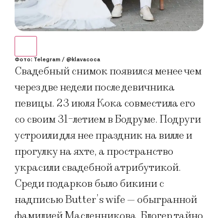
Фото: Telegram / @klavacoca
Свадебный снимок появился менее чем
через две недели после девичника
певицы. 23 июля Кока совместила его
со своим 31-летием в Бодруме. Подруги
устроили для нее праздник на вилле и
прогулку на яхте, а пространство
украсили свадебной атрибутикой.
Среди подарков было бикини с
надписью Butter’s wife — обыгранной
фамилией Масленникова. Блогер тайно