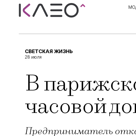
МО
СВЕТСКАЯ ЖИЗНЬ
28 июля
В парижско
часовой до
Предприниматель отк