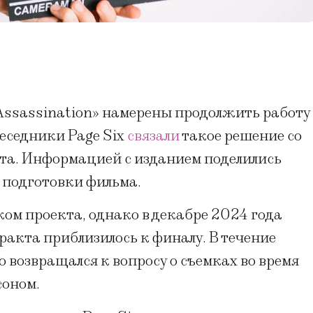
«Assassination» намерены продолжить работу
еседники Page Six
связали
такое решение со
та. Информацией с изданием поделились
м подготовки фильма.
ком проекта, однако в декабре 2024 года
ракта приблизилось к финалу. В течение
 возвращался к вопросу о съемках во время
соном.