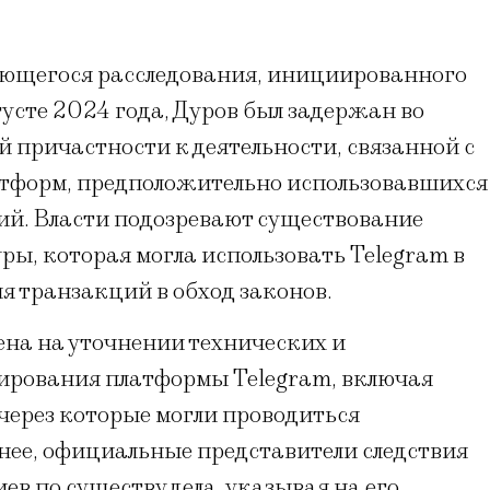
ающегося расследования, инициированного
густе 2024 года, Дуров был задержан во
 причастности к деятельности, связанной с
форм, предположительно использовавшихся
й. Власти подозревают существование
ы, которая могла использовать Telegram в
я транзакций в обход законов.
ена на уточнении технических и
ирования платформы Telegram, включая
через которые могли проводиться
нее, официальные представители следствия
в по существу дела, указывая на его