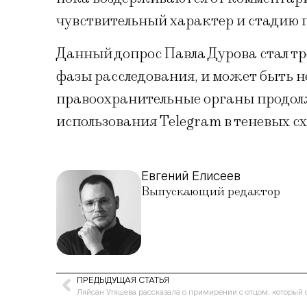
чувствительный характер и стадию 
Данный допрос Павла Дурова стал тр
фазы расследования, и может быть 
правоохранительные органы продо
использования Telegram в теневых сх
Евгений Елисеев
Выпускающий редактор
ПРЕДЫДУЩАЯ СТАТЬЯ
Ляйсан Утяшева рассказала о примирении с отцом, который