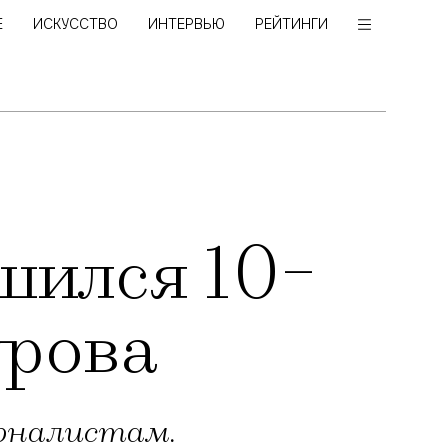
Е
ИСКУССТВО
ИНТЕРВЬЮ
РЕЙТИНГИ
шился 10-
урова
рналистам.