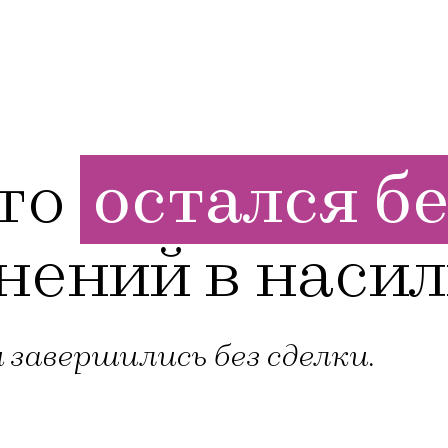
то
остался бе
нений в наси
 завершились без сделки.