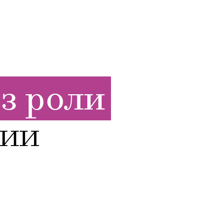
з роли
лии