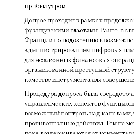
прибыл утром.
Допрос проходил в рамках продолж
французскими властями. Ранее, в ав
Франции по подозрению в возможной
администрированием цифровых плат
для незаконных финансовых операци
организованной преступной структур
качестве инструмента для совершени
Процедура допроса была сосредоточ
управленческих аспектов функцион
возможный контроль над каналами, 
противоправные действия. Тем не ме
пока воздерживаются от комментарие