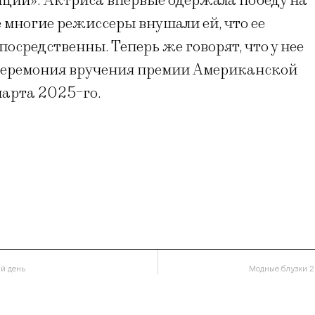
анции». Актриса впервые одержала победу на
 многие режиссеры внушали ей, что ее
осредственны. Теперь же говорят, что у нее
Церемония вручения премии Американской
арта 2025-го.
ый день
Модные блузки 2