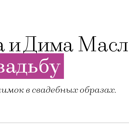
а и Дима Мас
вадьбу
имок в свадебных образах.