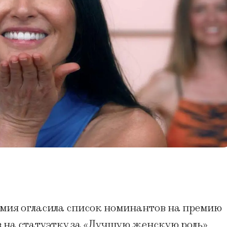
ия огласила список номинантов на премию
в на статуэтку за «Лучшую женскую роль»