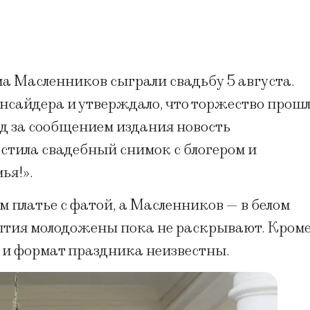
ма Масленников сыграли свадьбу 5 августа.
инсайдера и утверждало, что торжество прош
лед за сообщением издания новость
стила свадебный снимок с блогером и
ья!».
м платье с фатой, а Масленников — в белом
ытия молодожены пока не раскрывают. Кром
й и формат праздника неизвестны.