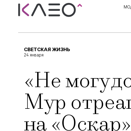
МО
СВЕТСКАЯ ЖИЗНЬ
24 января
«Не могу д
Мур отреа
на «Оскар