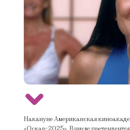
Накануне Американская киноакадем
«Оскар-2025». В числе претенденто