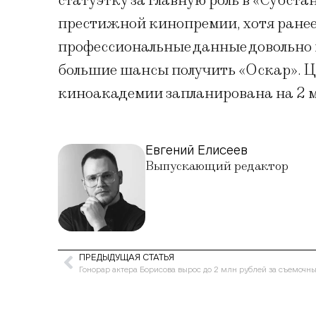
статуэтку за главную роль в «Субст
престижной кинопремии, хотя ранее
профессиональные данные довольно п
большие шансы получить «Оскар». 
киноакадемии запланирована на 2 м
Евгений Елисеев
Выпускающий редактор
ПРЕДЫДУЩАЯ СТАТЬЯ
Гонорар актера Борисова вырос до 2 млн рублей за съемочн