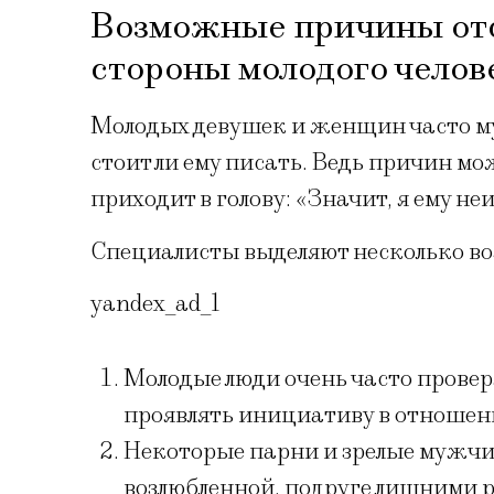
Возможные причины отс
стороны молодого чело
Молодых девушек и женщин часто муч
стоит ли ему писать. Ведь причин м
приходит в голову: «Значит, я ему не
Специалисты выделяют несколько в
yandex_ad_1
Молодые люди очень часто прове
проявлять инициативу в отношения
Некоторые парни и зрелые мужчи
возлюбленной, подруге лишними ра