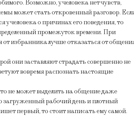
имого. Возможно, у человека нет чувств,
емы может стать откровенный разговор. Есл
я у человека о причинах его поведения, то
пределенный промежуток времени. При
 от избранника лучше отказаться от общени
ой они заставляют страдать совершенно не
етуют вовремя распознать настоящие
 что не может выделить на общение даже
го загруженный рабочий день и плотный
пишет первый, то стоит написать ему самой.