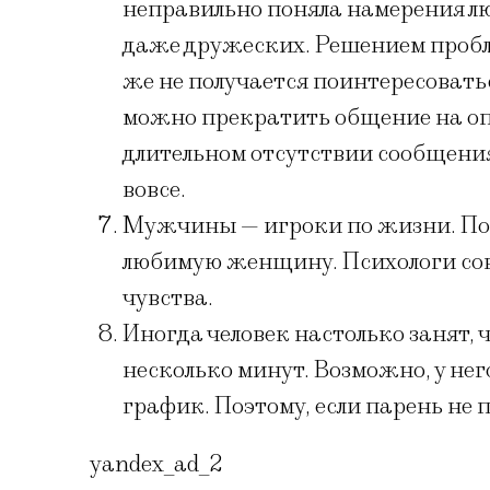
неправильно поняла намерения люб
даже дружеских. Решением пробл
же не получается поинтересоватьс
можно прекратить общение на о
длительном отсутствии сообщения
вовсе.
Мужчины — игроки по жизни. Пор
любимую женщину. Психологи сов
чувства.
Иногда человек настолько занят,
несколько минут. Возможно, у не
график. Поэтому, если парень не 
yandex_ad_2