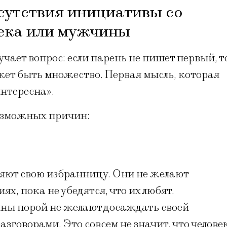
утствия инициативы со
века или мужчины
ает вопрос: если парень не пишет первый, т
ожет быть множество. Первая мысль, которая
интересна».
озможных причин:
ряют свою избранницу. Они не желают
х, пока не убедятся, что их любят.
ны порой не желают досаждать своей
зговорами. Это совсем не значит, что челове