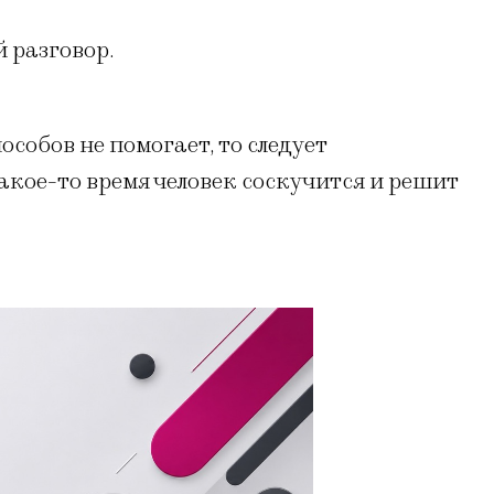
 разговор.
собов не помогает, то следует
акое-то время человек соскучится и решит