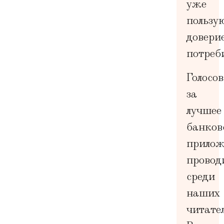
уже
пользу
довери
потреб
Голосо
за
лучшее
банков
прилож
провод
среди
наших
читател