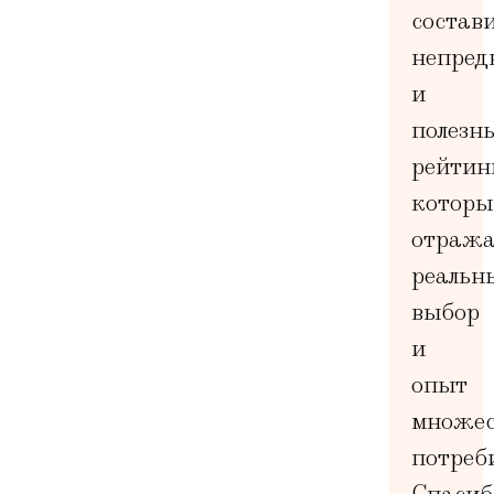
состав
непред
и
полезн
рейтин
которы
отража
реальн
выбор
и
опыт
множес
потреб