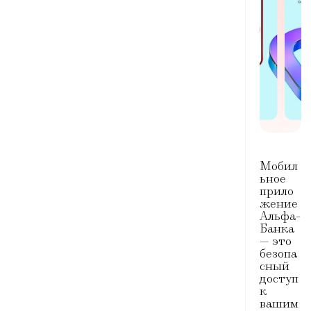
ости:
Управл
ение
продук
тами
Отслеж
ивание
Мобил
истори
ьное
прило
и
жение
операц
Альфа-
ий,
Банка
кэшбэк
— это
а и
безопа
детальн
сный
доступ
ая
к
аналит
вашим
ика