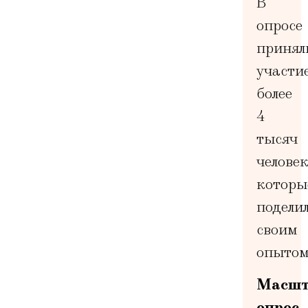
В
опросе
принял
участи
более
4
тысяч
человек
которы
подели
своим
опытом
Масшт
опрос