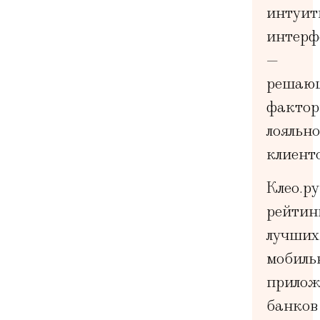
интуит
интерф
—
решаю
факто
лояльн
клиенто
Клео.ру
рейтин
лучших
мобиль
прило
банков