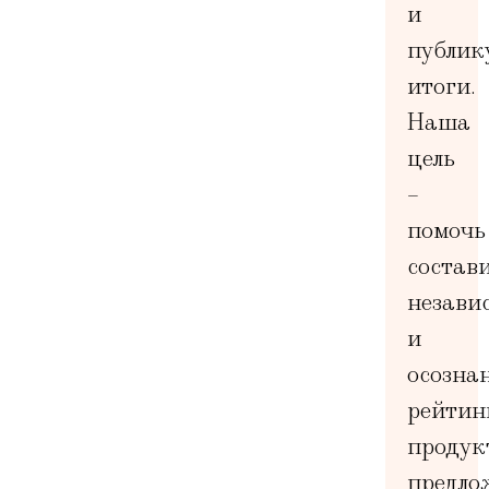
и
публик
итоги.
Наша
цель
–
помочь
состав
незави
и
осозна
рейтин
продук
предло