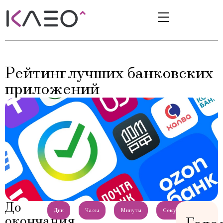
Рейтинг лучших банковских
приложений
До
Дни
Часы
Минуты
Секунды
окончания