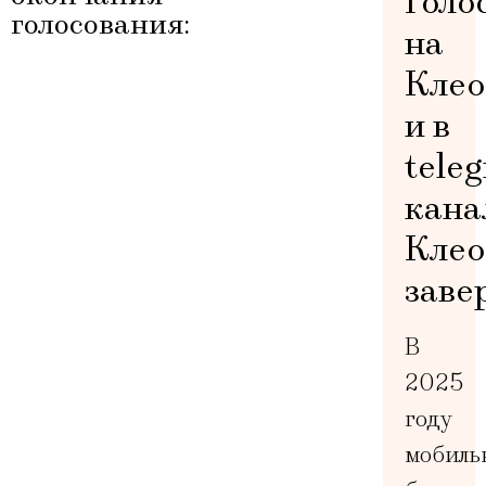
Голо
голосования:
на
Клео
и в
tele
кана
Клео
заве
В
2025
году
мобиль