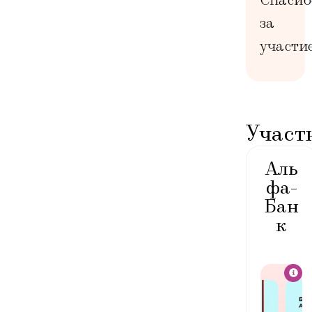
Спасиб
за
участие
Участ
Аль
фа-
Бан
к
Функцио
нальные
возможн