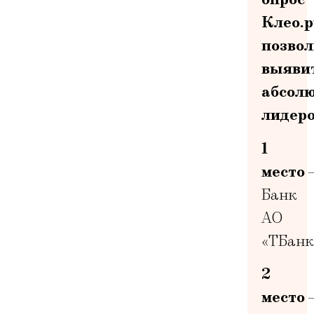
Клео.р
позво
выяви
абсол
лидеро
1
место
—
Банк
АО
«ТБанк
2
место