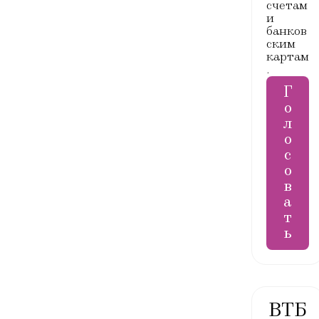
счетам
расход
и
ов по
банков
катего
ским
картам
риям и
.
магази
нам с
Г
помощь
о
ю
л
диагра
о
мм
с
о
Справк
в
и и
а
выписк
т
и
ь
Валютн
ые
операц
ВТБ
ии