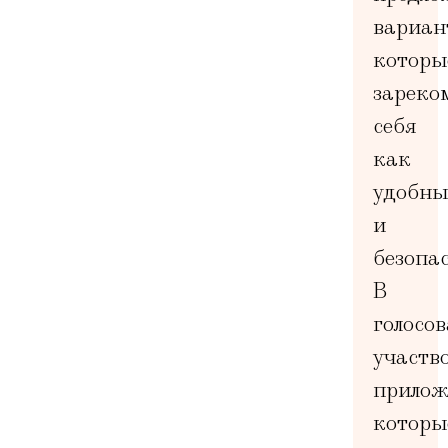
вариан
которы
зареко
себя
как
удобны
и
безопа
В
голосо
участв
прилож
которы