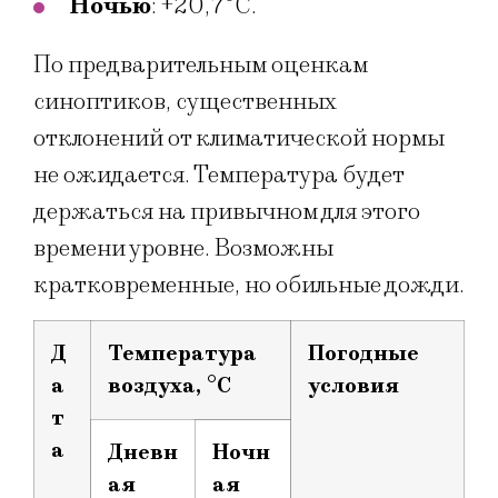
Ночью
: +20,7°C.
По предварительным оценкам
синоптиков, существенных
отклонений от климатической нормы
не ожидается. Температура будет
держаться на привычном для этого
времени уровне. Возможны
кратковременные, но обильные дожди.
Д
Температура
Погодные
а
воздуха, °
C
условия
т
а
Дневн
Ночн
ая
ая