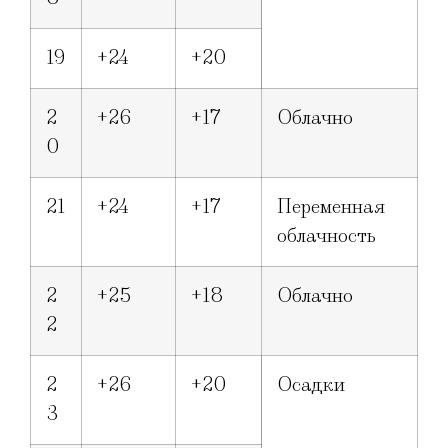
19
+24
+20
2
+26
+17
Облачно
0
21
+24
+17
Переменная
облачность
2
+25
+18
Облачно
2
2
+26
+20
Осадки
3