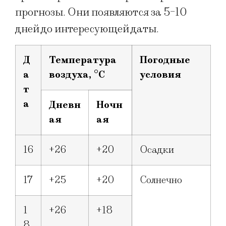
прогнозы. Они появляются за 5-10
дней до интересующей даты.
Д
Температура
Погодные
а
воздуха, °
C
условия
т
а
Дневн
Ночн
ая
ая
16
+26
+20
Осадки
17
+25
+20
Солнечно
1
+26
+18
8