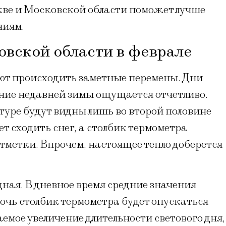
кве и Московской области поможет лучше
ниям.
овской области в феврале
ют происходить заметные перемены. Дни
ияние недавней зимы ощущается отчетливо.
уре будут видны лишь во второй половине
т сходить снег, а столбик термометра
тметки. Впрочем, настоящее тепло доберется
дная. В дневное время средние значения
ночь столбик термометра будет опускаться
емое увеличение длительности светового дня,