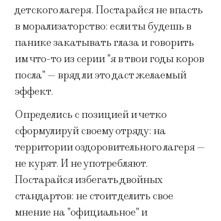
детского лагеря. Постарайся не впасть
в морализаторство: если ты будешь в
панике закатывать глаза и говорить
им что-то из серии "я в твои годы коров
посла" — вряд ли это даст желаемый
эффект.
Определись с позицией и четко
сформулируй своему отряду: на
территории оздоровительного лагеря —
не курят. И не употребляют.
Постарайся избегать двойных
стандартов: не стоит делить свое
мнение на "официальное" и