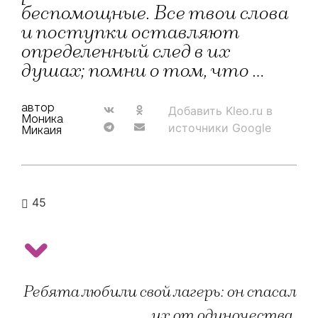
беспомощные. Все твои слова
и поступки оставляют
определенный след в их
душах; помни о том, что …
автор
Добавить Kleo.ru в
Моника
источники Google
Микаия
45
Ребята любили свой лагерь: он спасал
их от одиночества,