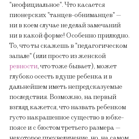
"неофициальное". Что касается
пионерских "танцев-обниманцев" —
ни в коем случае не делай замечаний
ни в какой форме! Особенно прилюдно.
То, что ты скажешь в "педагогическом
запале" (или просто из женской
ревности
, что тоже бывает), может
глубоко осесть в душе ребенка и в
дальнейшем иметь непредсказуемые
последствия. Возможно, на первый
взгляд кажется, что назвать ребенком
густо накрашенное существо в юбке-
поясе и с бюстом третьего размера —
некоторое преувеличение, но, на самом