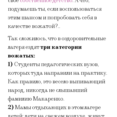
свое
собственное детство
. А что,
подумаешь ты, если воспользоваться
этим шансом и попробовать себя в
качестве вожатой?..
Так сложилось, что в оздоровительные
лагеря ездят
три категории
вожатых:
1)
Студенты педагогических вузов,
которых туда направили на практику.
Как правило, это весело выпивающий
народ, никогда не слышавший
фамилию Макаренко.
2)
Мамы отдыхающих в этом лагере
детей: дети на свежем воздухе, живут