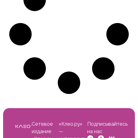
Сетевое
«Клео.ру»
Подписывайтесь
издание
—
на нас