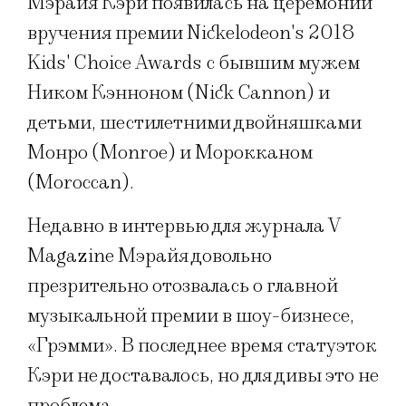
Мэрайя Кэри появилась на церемонии
вручения премии Nickelodeon's 2018
Kids' Choice Awards с бывшим мужем
Ником Кэнноном (Nick Cannon) и
детьми, шестилетними двойняшками
Монро (Monroe) и Морокканом
(Moroccan).
Недавно в интервью для журнала V
Magazine Мэрайя довольно
презрительно отозвалась о главной
музыкальной премии в шоу-бизнесе,
«Грэмми». В последнее время статуэток
Кэри не доставалось, но для дивы это не
проблема.