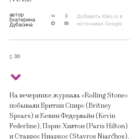
автор
Добавить Kleo.ru в
Екатерина
источники Google
Дубасина
30
На вечеринке журнала «Rolling Stone»
побывали Бритни Спирс (Britney
Spears) и Кевин Федерлайн (Kevin
Federline), Пэрис Хилтон (Paris Hilton)
и Ставрос Ниаркос (Stavros Niarchos),