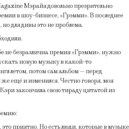
Magazine Мэрайя довольно презрительно
емии в шоу-бизнесе, «Грэмми». В последнее
 но для дивы это не проблема.
бходили.
бе не безразлична премия «Грэмми», нужно
пускать новую музыку в какой-то
гл летом, потом сам альбом — перед
же ещё и изменился. Честно говоря, моя
я Кэри закончила свою тираду цитатой из
ремию:
, это приятно. Но есть люди, которые в музыке