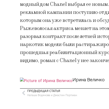
модный дом Chanel выбрал ее новым
рекламной кампании поступило от д
которым она уже встретилась и обсу
Рыжеволосая актриса меняет на этом
разорвал контракт после летней ис
наркотик модели были растиражиров
прошедшая реабилитационный курс, 
видимо, роман с Chanel у нее законче
Ирина Величко
ПРЕДЫДУЩАЯ СТАТЬЯ
Наташа Водянова и Джастин Портман