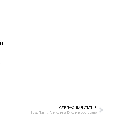
ей
,
СЛЕДУЮЩАЯ СТАТЬЯ
Брэд Питт и Анжелина Джоли в ресторане