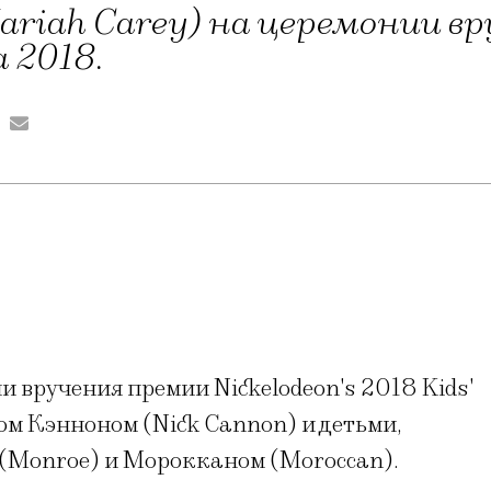
riah Carey) на церемонии вр
 2018.
 вручения премии Nickelodeon's 2018 Kids'
м Кэнноном (Nick Cannon) и детьми,
(Monroe) и Морокканом (Moroccan).