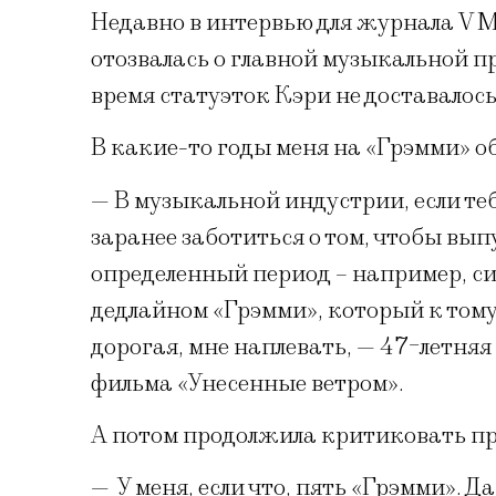
Недавно в интервью для журнала V 
отозвалась о главной музыкальной пр
время статуэток Кэри не доставалось,
В какие-то годы меня на «Грэмми» о
— В музыкальной индустрии, если те
заранее заботиться о том, чтобы вы
определенный период – например, син
дедлайном «Грэмми», который к тому 
дорогая, мне наплевать, — 47-летня
фильма «Унесенные ветром».
А потом продолжила критиковать п
—
У меня, если что, пять «Грэмми». Да