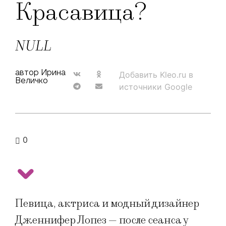
Красавица?
NULL
автор Ирина
Добавить Kleo.ru в
Величко
источники Google
0
Певица, актриса и модный дизайнер
Дженнифер Лопез — после сеанса у