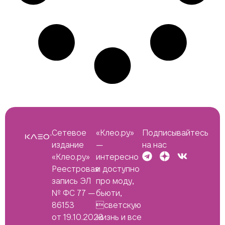
Сетевое
«Клео.ру»
Подписывайтесь
издание
—
на нас
«Клео.ру»
интересно
Реестровая
и доступно
запись ЭЛ
про моду,
№ ФС 77 —
бьюти,
86153
светскую
от 19.10.2023
жизнь и все