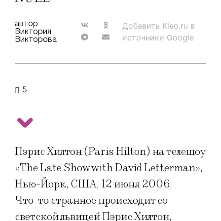
автор
Добавить Kleo.ru в
Виктория
источники Google
Викторова
5
Пэрис Хилтон (Paris Hilton) на телешоу
«The Late Show with David Letterman»,
Нью-Йорк, США, 12 июня 2006.
Что-то странное происходит со
светской львицей Пэрис Хилтон,