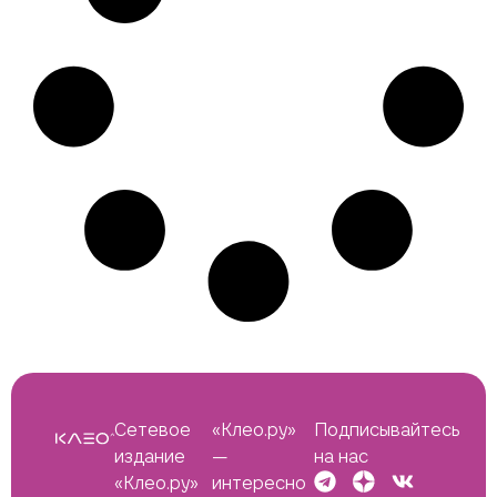
Сетевое
«Клео.ру»
Подписывайтесь
издание
—
на нас
«Клео.ру»
интересно