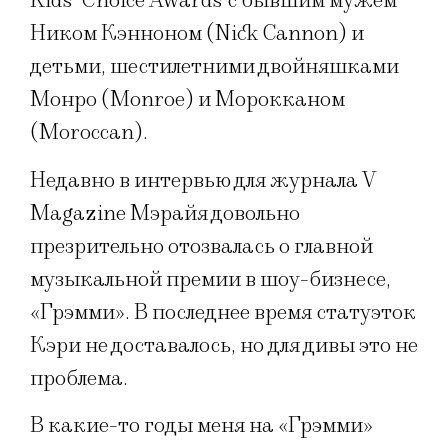
Kids' Choice Awards с бывшим мужем
Ником Кэнноном (Nick Cannon) и
детьми, шестилетними двойняшками
Монро (Monroe) и Морокканом
(Moroccan).
Недавно в интервью для журнала V
Magazine Мэрайя довольно
презрительно отозвалась о главной
музыкальной премии в шоу-бизнесе,
«Грэмми». В последнее время статуэток
Кэри не доставалось, но для дивы это не
проблема.
В какие-то годы меня на «Грэмми»