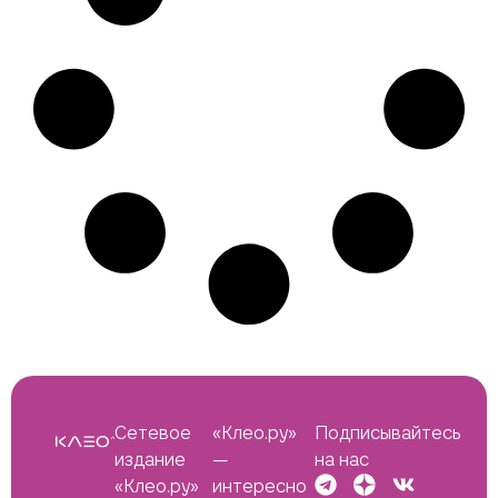
Сетевое
«Клео.ру»
Подписывайтесь
издание
—
на нас
«Клео.ру»
интересно