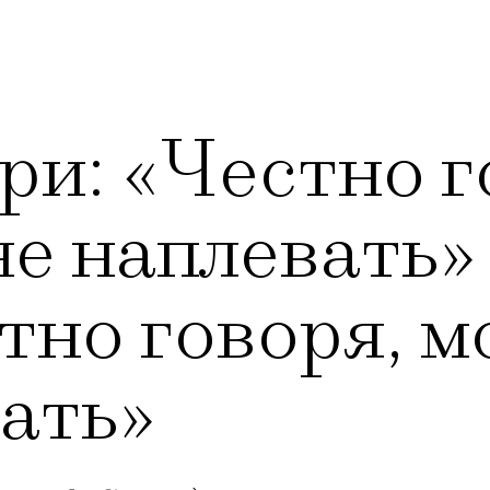
и: «Честно г
не наплевать
тно говоря, м
ать»