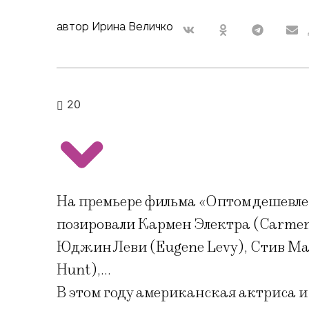
автор Ирина Величко
20
На премьере фильма «Оптом дешевле 
позировали Кармен Электра (Carmen 
Юджин Леви (Eugene Levy), Стив Мар
Hunt),…
В этом году американская актриса и