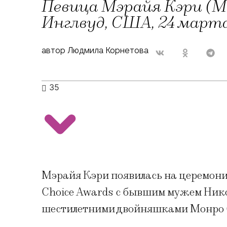
Певица Мэрайя Кэри (Ma
Инглвуд, США, 24 марта
автор Людмила Корнетова
35
Мэрайя Кэри появилась на церемонии
Choice Awards с бывшим мужем Нико
шестилетними двойняшками Монро 