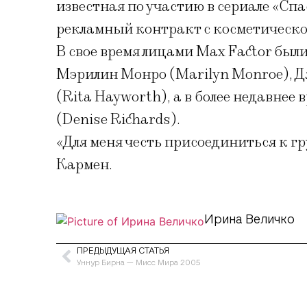
известная по участию в сериале «Сп
рекламный контракт с косметическо
В свое время лицами Max Factor был
Мэрилин Монро (Marilyn Monroe), Дж
(Rita Hayworth), а в более недавне
(Denise Richards).
«Для меня честь присоединиться к гр
Кармен.
Ирина Величко
ПРЕДЫДУЩАЯ СТАТЬЯ
Уннур Бирна — Мисс Мира 2005