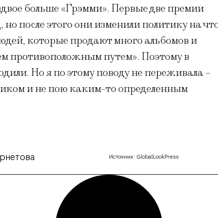
 вдвое больше «Грэмми». Первые две премии
, но после этого они изменили политику на чт
юдей, которые продают много альбомов и
ем противоположным путем». Поэтому в
дили. Но я по этому поводу не переживала –
осиком и не пою каким-то определенным
рнетова
Источник: GlobalLookPress