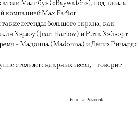
асатели Малибу» («Baywatch»), подписала
й компанией Max Factor.
и такие легенды большого экрана, как
ин Хэрлоу (Jean Harlow) и Рита Хэйворт
е время – Мадонна (Madonna) и Дениз Ричардс
уппе столь легендарных звезд, – говорит
Источник: Fotobank