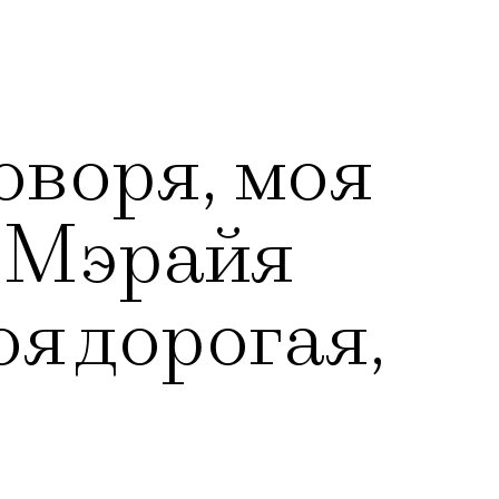
оворя, моя
» Мэрайя
оя дорогая,