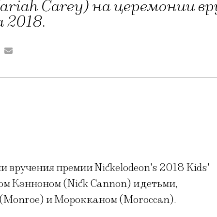
riah Carey) на церемонии вр
 2018.
 вручения премии Nickelodeon's 2018 Kids'
м Кэнноном (Nick Cannon) и детьми,
(Monroe) и Морокканом (Moroccan).