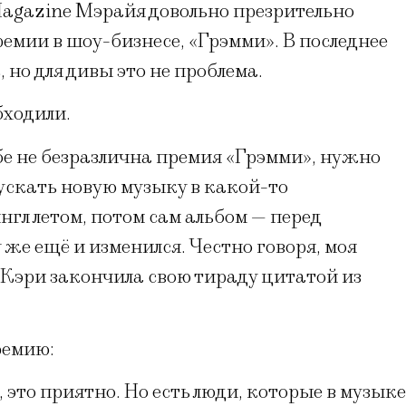
Magazine Мэрайя довольно презрительно
емии в шоу-бизнесе, «Грэмми». В последнее
 но для дивы это не проблема.
бходили.
бе не безразлична премия «Грэмми», нужно
пускать новую музыку в какой-то
гл летом, потом сам альбом — перед
же ещё и изменился. Честно говоря, моя
я Кэри закончила свою тираду цитатой из
ремию:
, это приятно. Но есть люди, которые в музыке