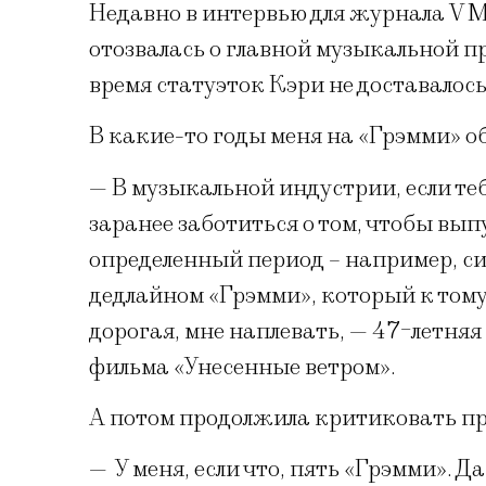
Недавно в интервью для журнала V 
отозвалась о главной музыкальной пр
время статуэток Кэри не доставалось,
В какие-то годы меня на «Грэмми» о
— В музыкальной индустрии, если те
заранее заботиться о том, чтобы вы
определенный период – например, син
дедлайном «Грэмми», который к тому 
дорогая, мне наплевать, — 47-летня
фильма «Унесенные ветром».
А потом продолжила критиковать п
—
У меня, если что, пять «Грэмми». Да