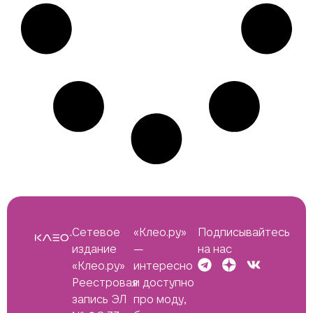
Сетевое
«Клео.ру»
Подписывайтесь
издание
—
на нас
«Клео.ру»
интересно
Реестровая
и доступно
запись ЭЛ
про моду,