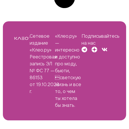
Сетевое
«Клео.ру»
Подписывайтесь
издание
—
на нас
«Клео.ру»
интересно
Реестровая
и доступно
запись ЭЛ
про моду,
№ ФС 77 —
бьюти,
86153
светскую
от 19.10.2023
жизнь и все
г.
то, о чем
ты хотела
бы знать.